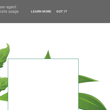
user-agent
erate usage
LEARN MORE
GOT IT