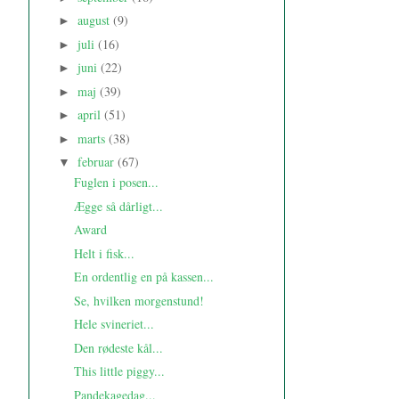
august
(9)
►
juli
(16)
►
juni
(22)
►
maj
(39)
►
april
(51)
►
marts
(38)
►
februar
(67)
▼
Fuglen i posen...
Ægge så dårligt...
Award
Helt i fisk...
En ordentlig en på kassen...
Se, hvilken morgenstund!
Hele svineriet...
Den rødeste kål...
This little piggy...
Pandekagedag...