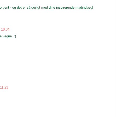
rtjent - og det er så dejligt med dine inspirerende madindlæg!
. 10.34
e vegne. :)
 11.23