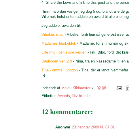
4. Share the Love and link to this post and the per
Hmm, hvordan vælger jeg dog 5 ud, blandt alle de god
Ville nok helst enten uddele en award til alle eller 
Jeg uddeler awarden til:
Vibekes mad
- Vibeke, fordi hun så generøst øser ud
Madames huskeblok
- Madame, for sin humor og ska
Lille mig i den store verden
- Frk. Bibo, fordi det k
Dagbogen ver .2.0
-
Nina, fra en 'kassedame' til en 
Tina - omme i London
- Tina, der er langt hjemmefra
:-)
Indsendt af
Malou Klidmoster
kl.
02.08
Etiketter:
Awards
,
Div billeder
12 kommentarer:
Anonym
23. februar 2009 kl. 07.01