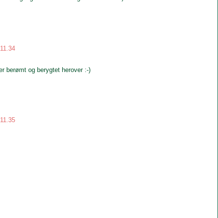
 11.34
r berømt og berygtet herover :-)
 11.35