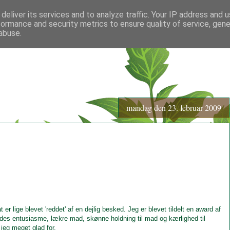
deliver its services and to analyze traffic. Your IP address and 
formance and security metrics to ensure quality of service, gen
abuse.
mandag den 23. februar 2009
r lige blevet 'reddet' af en dejlig besked. Jeg er blevet tildelt en award af
es entusiasme, lækre mad, skønne holdning til mad og kærlighed til
 jeg meget glad for.