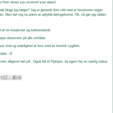
son from whom you received your award.
e blogs jeg følger? Jeg er generelt ikke vild med at favoriserer nogen.
ingen. Men lad mig nu prøve at opfylde betingelserne. Ok, så gør jeg sådan.
 af sin kreativitet og køkkenteknik.
rpe observans på alle områder.
ræver mod og stædighed at leve med en kronisk sygdom.
anden :-D
 men alligevel tæt på. Også lidt til Piphans, da egern har en særlig status