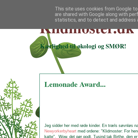
This site uses cookies from Google to 
are shared with Google along with per
Klidmoster.dk
statistics, and to detect and address 
Kærlighed til økologi og SMØR!
Lemonade Award...
Jeg sidder her med røde kinder. En træls søvnløs nat e
Newyorkerbyheart
med ordene: "Klidmoster: For hend
katte". Wow, det gør godt. Tusind tak Birthe, den er