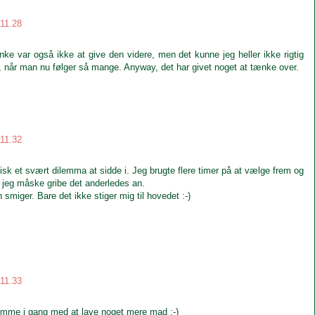
 11.28
anke var også ikke at give den videre, men det kunne jeg heller ikke rigtig
, når man nu følger så mange. Anyway, det har givet noget at tænke over.
 11.32
tisk et svært dilemma at sidde i. Jeg brugte flere timer på at vælge frem og
l jeg måske gribe det anderledes an.
 smiger. Bare det ikke stiger mig til hovedet :-)
 11.33
 komme i gang med at lave noget mere mad :-)