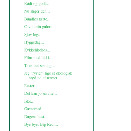
Rødt og godt...
Nu stiger den...
Bundløs tærte...
C-vitamin galore...
Sjov leg...
Hyggedag...
Kykkelikokos...
Film med bid i...
Take-out søndag...
Jeg "ryster" lige et økologisk
brød ud af ærmet...
Rester...
Det kan jo smutte...
Iske...
Gæstemad....
Dagens høst....
Bye bye, Big Red....