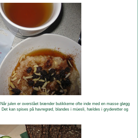
med. Når julen er overstået brænder butikkerne ofte inde med en masse gløgg
e. Det kan spises på havregrød, blandes i müesli, hældes i gryderetter og