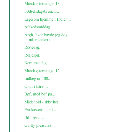
Mandagstema uge 13...
Fødselsdagsbrunch...
Ligesom hjemme i Indien...
Afskedsmiddag...
Argh, hvor havde jeg dog
mine tanker?...
Restedag...
Rollespil...
Nem maddag...
Mandagstema uge 12...
Indlæg nr 100...
Ondt i håret...
Bøf, med bøf på...
Mådehold - ikke her!
Fra kassens bund...
Ild i røret...
Guilty pleasures...