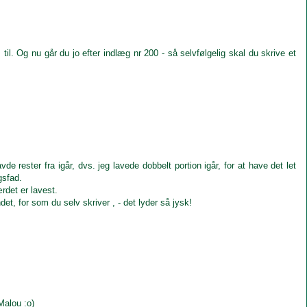
. Og nu går du jo efter indlæg nr 200 - så selvfølgelig skal du skrive et
 rester fra igår, dvs. jeg lavede dobbelt portion igår, for at have det let
gsfad.
rdet er lavest.
det, for som du selv skriver , - det lyder så jysk!
Malou :o)