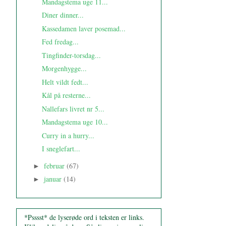
Mandagstema uge 11...
Diner dinner...
Kassedamen laver posemad...
Fed fredag...
Tingfinder-torsdag...
Morgenhygge...
Helt vildt fedt...
Kål på resterne...
Nallefars livret nr 5...
Mandagstema uge 10...
Curry in a hurry...
I sneglefart...
februar
(67)
►
januar
(14)
►
*Psssst* de lyserøde ord i teksten er links.