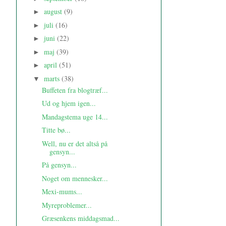
august
(9)
►
juli
(16)
►
juni
(22)
►
maj
(39)
►
april
(51)
►
marts
(38)
▼
Buffeten fra blogtræf...
Ud og hjem igen...
Mandagstema uge 14...
Titte bø...
Well, nu er det altså på
gensyn...
På gensyn...
Noget om mennesker...
Mexi-mums...
Myreproblemer...
Græsenkens middagsmad...