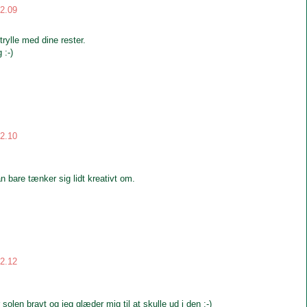
12.09
trylle med dine rester.
 :-)
12.10
 bare tænker sig lidt kreativt om.
12.12
solen bravt og jeg glæder mig til at skulle ud i den :-)