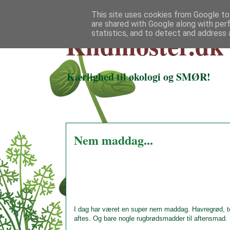
This site uses cookies from Google to 
are shared with Google along with per
Klidmoster.dk
statistics, and to detect and address 
Kærlighed til økologi og SMØR!
Nem maddag...
I dag har været en super nem maddag. Havregrød, te o
aftes. Og bare nogle rugbrødsmadder til aftensmad.