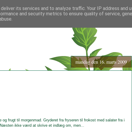
deliver its services and to analyze traffic. Your IP address and 
formance and security metrics to ensure quality of service, gen
abuse.
mandag den 16. marts 2009
g frugt til morgenmad. Gryderet fra fryseren til frokost med salater fra i
 Næsten ikke værd at skrive et indlæg om, men...