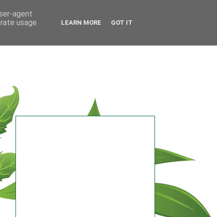
user-agent
erate usage
LEARN MORE
GOT IT