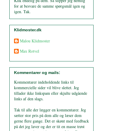
Klik endelig på dem. Så slipper jeg nemlig
for at besvare de samme spørgsmål igen og
igen. Tak.
Klidmoster.dk
Malou Klidmoster
Max Rotvel
Kommentarer og mails:
Kommentarer indeholdende links til
kommercielle sider vil blive slettet. Jeg
tillader ikke linkspam eller skjulte udgående
links af den slags.
Tak til alle der lægger en kommentarer. Jeg
sætter stor pris på dem alle og læser dem
gerne flere gange. Det er skønt med feedback
på det jeg laver og der er tit en masse trøst