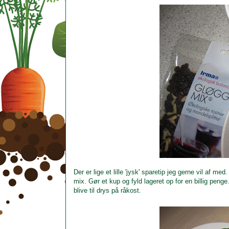
Der er lige et lille 'jysk' sparetip jeg gerne vil af 
mix. Gør et kup og fyld lageret op for en billig peng
blive til drys på råkost.