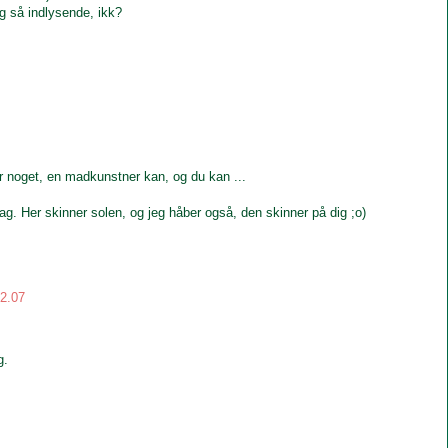
ig så indlysende, ikk?
 er noget, en madkunstner kan, og du kan ...
sdag. Her skinner solen, og jeg håber også, den skinner på dig ;o)
12.07
g.