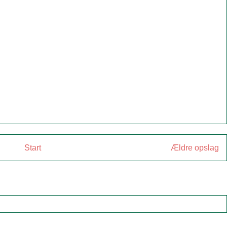
Start
Ældre opslag
:
Kommentarer til indlægget (Atom)