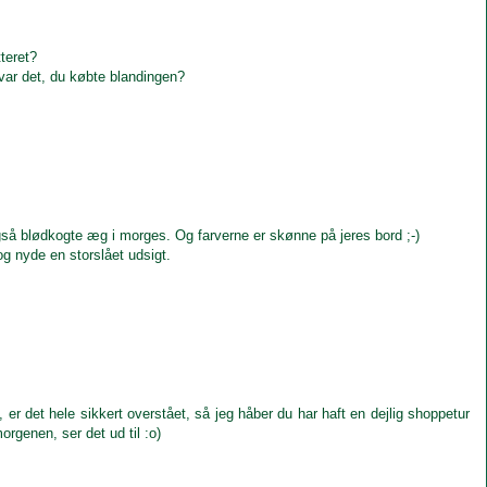
tteret?
 var det, du købte blandingen?
også blødkogte æg i morges. Og farverne er skønne på jeres bord ;-)
 og nyde en storslået udsigt.
d, er det hele sikkert overstået, så jeg håber du har haft en dejlig shoppetur
rgenen, ser det ud til :o)