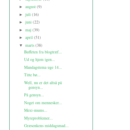
august
(9)
►
juli
(16)
►
juni
(22)
►
maj
(39)
►
april
(51)
►
marts
(38)
▼
Buffeten fra blogtræf...
Ud og hjem igen...
Mandagstema uge 14...
Titte bø...
Well, nu er det altså på
gensyn...
På gensyn...
Noget om mennesker...
Mexi-mums...
Myreproblemer...
Græsenkens middagsmad...