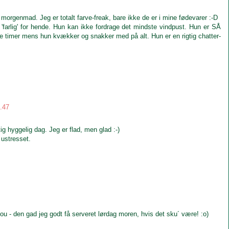
 morgenmad. Jeg er totalt farve-freak, bare ikke de er i mine fødevarer :-D
'farlig' for hende. Hun kan ikke fordrage det mindste vindpust. Hun er SÅ
ere timer mens hun kvækker og snakker med på alt. Hun er en rigtig chatter-
9.47
ig hyggelig dag. Jeg er flad, men glad :-)
 ustresset.
 - den gad jeg godt få serveret lørdag moren, hvis det sku´ være! :o)