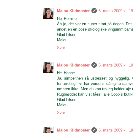
Malou Klidmoster
5. marts 2009 kl. 1
Hej Pernille
Åh ja, det var en super start på dagen. Det
andet en en pose økologiske vingummibamse
Glad hilsen
Malou
Svar
Malou Klidmoster
5. marts 2009 kl. 1
Hej Hanne
Ja, simpelthen så ustresset og hyggelig.
forfærdeligt, vi har verdens dårligste sam
næsten ikke. Men du kan tro jeg holder øje
Rugbrøddet kan vist fåes i alle Coop´s butik
Glad hilsen
Malou
Svar
Malou Klidmoster
5. marts 2009 kl. 1