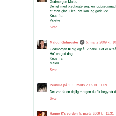
Godmorgen Malou
Dejligt med blødkogte æg, en rugbrødsmad m
et stort glas juice, det kan jeg godt lide.
Knus fra
Vibeke
Svar
Malou Klidmoster
5. marts 2009 kl. 1
Godmorgen til dig også, Vibeke. Det er alts
Ha´ en god dag.
Knus fra
Malou
Svar
Pernille på 1.
5. marts 2009 kl. 11.09
Det var da en dejlig morgen du fik begyndt d
Svar
Hanne K's verden
5. marts 2009 kl. 11.31