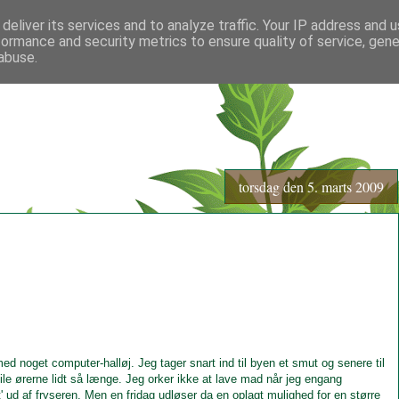
deliver its services and to analyze traffic. Your IP address and 
formance and security metrics to ensure quality of service, gen
abuse.
torsdag den 5. marts 2009
med noget computer-halløj. Jeg tager snart ind til byen et smut og senere til
e ørerne lidt så længe. Jeg orker ikke at lave mad når jeg engang
' ud af fryseren. Men en fridag udløser da en oplagt mulighed for en større