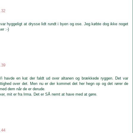
9.32
 var hyggeligt at drysse lidt rundt i byen og ose. Jeg købte dog ikke noget
r :-)
9.39
 Vi havde en kat der faldt ud over altanen og brækkede ryggen. Det var
vittighed over det. Men nu er der kommet det her hegn op og det rører de
 med dem når de er derude.
ker, mit er fra Irma. Det er SÅ nemt at have med at gøre.
9.44