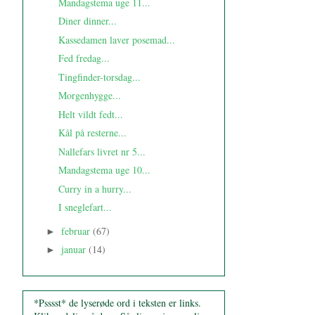
Mandagstema uge 11...
Diner dinner...
Kassedamen laver posemad...
Fed fredag...
Tingfinder-torsdag...
Morgenhygge...
Helt vildt fedt...
Kål på resterne...
Nallefars livret nr 5...
Mandagstema uge 10...
Curry in a hurry...
I sneglefart...
februar
(67)
►
januar
(14)
►
*Psssst* de lyserøde ord i teksten er links.