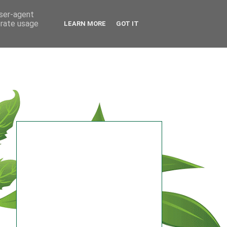
user-agent
erate usage
LEARN MORE
GOT IT