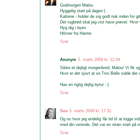
Godmorgen Malou
Hyggelig start på dagen:)
Kattene - holder de sig godt nok inden for gi
Det rugbrød skal jeg vist have prøvet. Hvor
Hyg dig i byen
Hilsner fra Hanne
Svar
Anonym
5. marts 2009 kl. 12.04
Sikke et dejligt morgenbord, Malou! Vi fik 
Hvor er det sjovt at se Trixi Belle sidde der
Hav en rigtig dejlig bytur :-)
Svar
Sus
5. marts 2009 kl. 17.31
Og nu hvor jeg endelig får tid til at kigge in
med din veninde. Det var en skøn start på mo
Svar