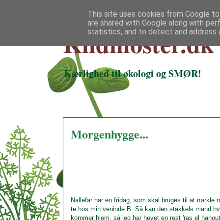
This site uses cookies from Google to 
are shared with Google along with per
Klidmoster.dk
statistics, and to detect and address 
Kærlighed til økologi og SMØR!
Morgenhygge...
Nallefar har en fridag, som skal bruges til at nørkle 
te hos min veninde B. Så kan den stakkels mand hvil
kommer hjem, så jeg har hevet en rest 'ras el hanout