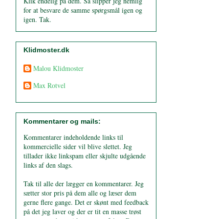
Klik endelig på dem. Så slipper jeg nemlig
for at besvare de samme spørgsmål igen og
igen. Tak.
Klidmoster.dk
Malou Klidmoster
Max Rotvel
Kommentarer og mails:
Kommentarer indeholdende links til
kommercielle sider vil blive slettet. Jeg
tillader ikke linkspam eller skjulte udgående
links af den slags.
Tak til alle der lægger en kommentarer. Jeg
sætter stor pris på dem alle og læser dem
gerne flere gange. Det er skønt med feedback
på det jeg laver og der er tit en masse trøst