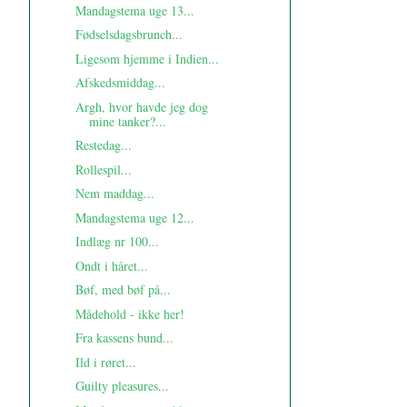
Mandagstema uge 13...
Fødselsdagsbrunch...
Ligesom hjemme i Indien...
Afskedsmiddag...
Argh, hvor havde jeg dog
mine tanker?...
Restedag...
Rollespil...
Nem maddag...
Mandagstema uge 12...
Indlæg nr 100...
Ondt i håret...
Bøf, med bøf på...
Mådehold - ikke her!
Fra kassens bund...
Ild i røret...
Guilty pleasures...