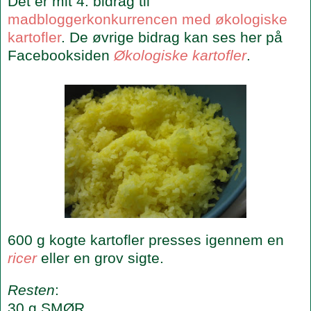
Det er mit 4. bidrag til
madbloggerkonkurrencen med økologiske
kartofler
. De øvrige bidrag kan ses her på
Facebooksiden
Økologiske kartofler
.
600 g kogte kartofler presses igennem en
ricer
eller en grov sigte.
Resten
:
30 g SMØR