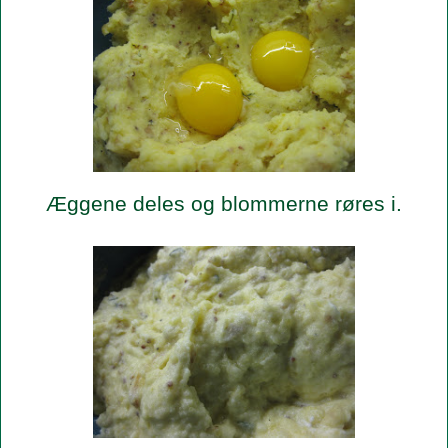
Æggene deles og blommerne røres i.