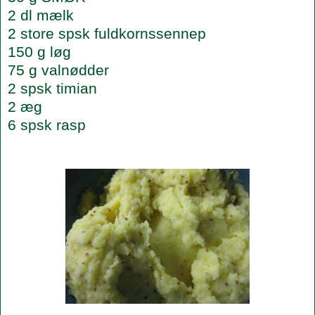
2 dl mælk
2 store spsk fuldkornssennep
150 g løg
75 g valnødder
2 spsk timian
2 æg
6 spsk rasp