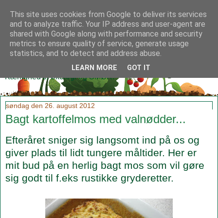
This site uses cookies from Google to deliver its services
and to analyze traffic. Your IP address and user-agent are
shared with Google along with performance and security
metrics to ensure quality of service, generate usage
Klidmoster.dk
statistics, and to detect and address abuse.
LEARN MORE
GOT IT
Kærlighed til økologi og SMØR!
søndag den 26. august 2012
Bagt kartoffelmos med valnødder...
Efteråret sniger sig langsomt ind på os og
giver plads til lidt tungere måltider. Her er
mit bud på en herlig bagt mos som vil gøre
sig godt til f.eks rustikke gryderetter.