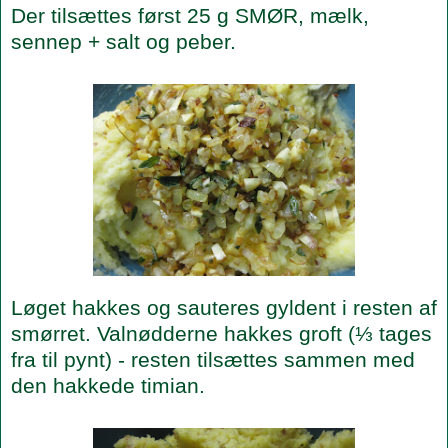
Der tilsættes først 25 g SMØR, mælk,
sennep + salt og peber.
Løget hakkes og sauteres gyldent i resten af
smørret. Valnødderne hakkes groft (⅓ tages
fra til pynt) - resten tilsættes sammen med
den hakkede timian.