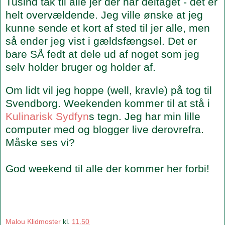
Tusind tak til alle jer der har deltaget - det er
helt overvældende. Jeg ville ønske at jeg
kunne sende et kort af sted til jer alle, men
så ender jeg vist i gældsfængsel. Det er
bare SÅ fedt at dele ud af noget som jeg
selv holder bruger og holder af.
Om lidt vil jeg hoppe (well, kravle) på tog til
Svendborg. Weekenden kommer til at stå i
Kulinarisk Sydfyn
s tegn. Jeg har min lille
computer med og blogger live derovrefra.
Måske ses vi?
God weekend til alle der kommer her forbi!
Malou Klidmoster
kl.
11.50