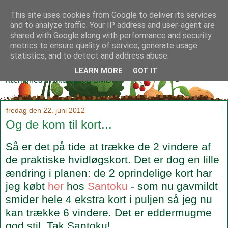
This site uses cookies from Google to deliver its services
and to analyze traffic. Your IP address and user-agent are
shared with Google along with performance and security
metrics to ensure quality of service, generate usage
Klidmoster.dk
statistics, and to detect and address abuse.
LEARN MORE
GOT IT
Kærlighed til økologi og SMØR!
fredag den 22. juni 2012
Og de kom til kort...
Så er det på tide at trække de 2 vindere af
de praktiske hvidløgskort. Det er dog en lille
ændring i planen: de 2 oprindelige kort har
jeg købt
her
hos
Santoku
- som nu gavmildt
smider hele 4 ekstra kort i puljen så jeg nu
kan trække 6 vindere. Det er eddermugme
god stil. Tak Santoku!