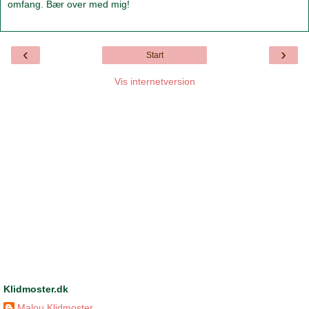
omfang. Bær over med mig!
‹
›
Start
Vis internetversion
Klidmoster.dk
Malou Klidmoster