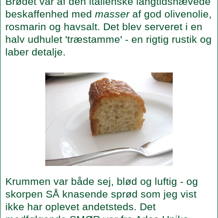
Brødet var af den italienske langtidshævede
beskaffenhed med
masser
af god olivenolie,
rosmarin og havsalt. Det blev serveret i en
halv udhulet 'træstamme' - en rigtig rustik og
laber detalje.
Krummen var både sej, blød og luftig - og
skorpen SÅ knasende sprød som jeg vist
ikke har oplevet andetsteds. Det