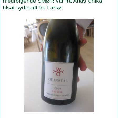
medfølgende SMØR var fra Arlas Unika
tilsat sydesalt fra Læsø.