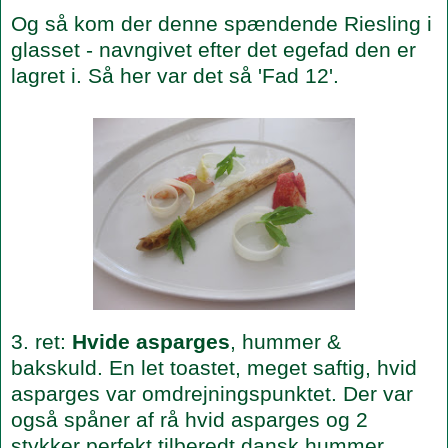
Og så kom der denne spændende Riesling i
glasset - navngivet efter det egefad den er
lagret i. Så her var det så 'Fad 12'.
3. ret:
Hvide asparges
, hummer &
bakskuld. En let toastet, meget saftig, hvid
asparges var omdrejningspunktet. Der var
også spåner af rå hvid asparges og 2
stykker perfekt tilberedt dansk hummer.