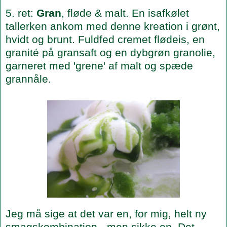
5. ret:
Gran
, fløde & malt. En isafkølet
tallerken ankom med denne kreation i grønt,
hvidt og brunt. Fuldfed cremet flødeis, en
granité på gransaft og en dybgrøn granolie,
garneret med 'grene' af malt og spæde
grannåle.
Jeg må sige at det var en, for mig, helt ny
smagskombination - men sikke en. Det