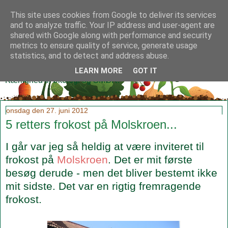
This site uses cookies from Google to deliver its services
and to analyze traffic. Your IP address and user-agent are
shared with Google along with performance and security
metrics to ensure quality of service, generate usage
Klidmoster.dk
statistics, and to detect and address abuse.
LEARN MORE
GOT IT
Kærlighed til økologi og SMØR!
onsdag den 27. juni 2012
5 retters frokost på Molskroen...
I går var jeg så heldig at være inviteret til
frokost på
Molskroen
. Det er mit første
besøg derude - men det bliver bestemt ikke
mit sidste. Det var en rigtig fremragende
frokost.