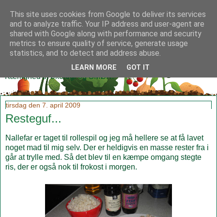
This site uses cookies from Google to deliver its services
and to analyze traffic. Your IP address and user-agent are
shared with Google along with performance and security
metrics to ensure quality of service, generate usage
Klidmoster.dk
statistics, and to detect and address abuse.
LEARN MORE
GOT IT
Kærlighed til økologi og SMØR!
tirsdag den 7. april 2009
Resteguf...
Nallefar er taget til rollespil og jeg må hellere se at få lavet
noget mad til mig selv. Der er heldigvis en masse rester fra i
går at trylle med. Så det blev til en kæmpe omgang stegte
ris, der er også nok til frokost i morgen.