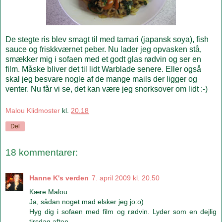
De stegte ris blev smagt til med tamari (japansk soya), fish
sauce og friskkværnet peber. Nu lader jeg opvasken stå,
smækker mig i sofaen med et godt glas rødvin og ser en
film. Måske bliver det til lidt Warblade senere. Eller også
skal jeg besvare nogle af de mange mails der ligger og
venter. Nu får vi se, det kan være jeg snorksover om lidt :-)
Malou Klidmoster
kl.
20.18
Del
18 kommentarer:
Hanne K's verden
7. april 2009 kl. 20.50
Kære Malou
Ja, sådan noget mad elsker jeg jo:o)
Hyg dig i sofaen med film og rødvin. Lyder som en dejlig
tirsdag aften.