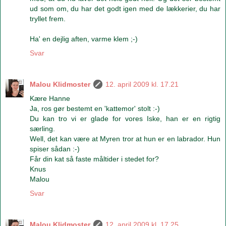
ud som om, du har det godt igen med de lækkerier, du har
tryllet frem.
Ha' en dejlig aften, varme klem ;-)
Svar
Malou Klidmoster
12. april 2009 kl. 17.21
Kære Hanne
Ja, ros gør bestemt en 'kattemor' stolt :-)
Du kan tro vi er glade for vores Iske, han er en rigtig
særling.
Well, det kan være at Myren tror at hun er en labrador. Hun
spiser sådan :-)
Får din kat så faste måltider i stedet for?
Knus
Malou
Svar
Malou Klidmoster
12. april 2009 kl. 17.25