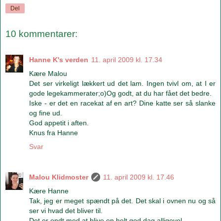
Del
10 kommentarer:
Hanne K's verden
11. april 2009 kl. 17.34
Kære Malou
Det ser virkeligt lækkert ud det lam. Ingen tvivl om, at I er
gode legekammerater;o)Og godt, at du har fået det bedre.
Iske - er det en racekat af en art? Dine katte ser så slanke
og fine ud.
God appetit i aften.
Knus fra Hanne
Svar
Malou Klidmoster
11. april 2009 kl. 17.46
Kære Hanne
Tak, jeg er meget spændt på det. Det skal i ovnen nu og så
ser vi hvad det bliver til.
Det er endt med at blive en helt god dag alligevel.