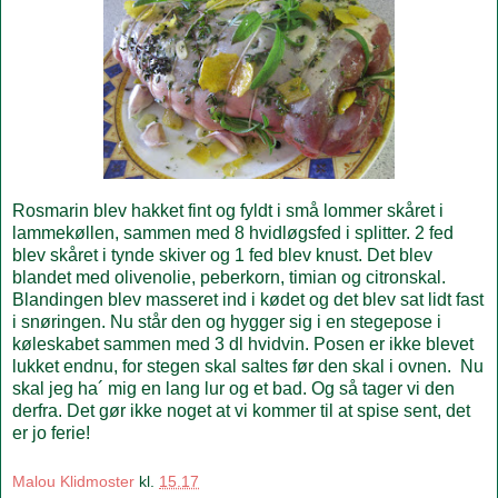
Rosmarin blev hakket fint og fyldt i små lommer skåret i
lammekøllen, sammen med 8 hvidløgsfed i splitter. 2 fed
blev skåret i tynde skiver og 1 fed blev knust. Det blev
blandet med olivenolie, peberkorn, timian og citronskal.
Blandingen blev masseret ind i kødet og det blev sat lidt fast
i snøringen. Nu står den og hygger sig i en stegepose i
køleskabet sammen med 3 dl hvidvin. Posen er ikke blevet
lukket endnu, for stegen skal saltes før den skal i ovnen. Nu
skal jeg ha´ mig en lang lur og et bad. Og så tager vi den
derfra. Det gør ikke noget at vi kommer til at spise sent, det
er jo ferie!
Malou Klidmoster
kl.
15.17