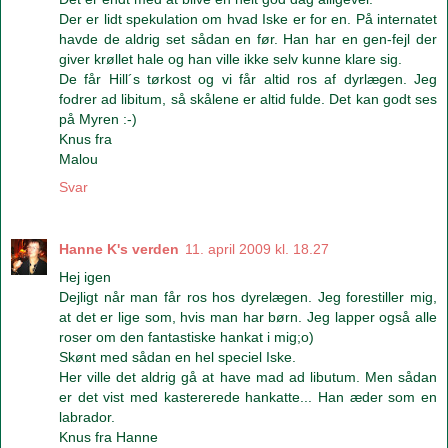
Der er lidt spekulation om hvad Iske er for en. På internatet
havde de aldrig set sådan en før. Han har en gen-fejl der
giver krøllet hale og han ville ikke selv kunne klare sig.
De får Hill´s tørkost og vi får altid ros af dyrlægen. Jeg
fodrer ad libitum, så skålene er altid fulde. Det kan godt ses
på Myren :-)
Knus fra
Malou
Svar
Hanne K's verden
11. april 2009 kl. 18.27
Hej igen
Dejligt når man får ros hos dyrelægen. Jeg forestiller mig,
at det er lige som, hvis man har børn. Jeg lapper også alle
roser om den fantastiske hankat i mig;o)
Skønt med sådan en hel speciel Iske.
Her ville det aldrig gå at have mad ad libutum. Men sådan
er det vist med kastererede hankatte... Han æder som en
labrador.
Knus fra Hanne