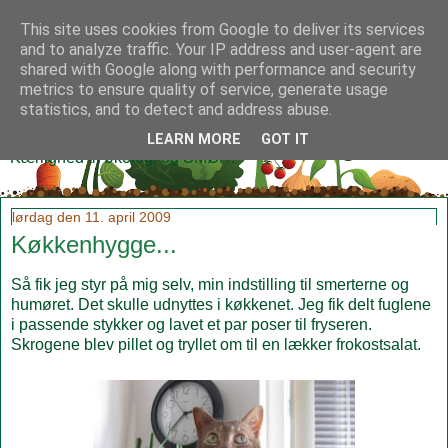
This site uses cookies from Google to deliver its services
and to analyze traffic. Your IP address and user-agent are
shared with Google along with performance and security
metrics to ensure quality of service, generate usage
Klidmoster.dk
statistics, and to detect and address abuse.
LEARN MORE
GOT IT
Kærlighed til økologi og SMØR!
lørdag den 11. april 2009
Køkkenhygge...
Så fik jeg styr på mig selv, min indstilling til smerterne og
humøret. Det skulle udnyttes i køkkenet. Jeg fik delt fuglene
i passende stykker og lavet et par poser til fryseren.
Skrogene blev pillet og tryllet om til en lækker frokostsalat.