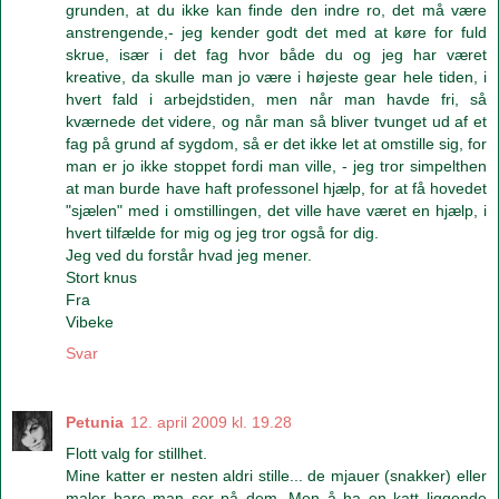
grunden, at du ikke kan finde den indre ro, det må være
anstrengende,- jeg kender godt det med at køre for fuld
skrue, især i det fag hvor både du og jeg har været
kreative, da skulle man jo være i højeste gear hele tiden, i
hvert fald i arbejdstiden, men når man havde fri, så
kværnede det videre, og når man så bliver tvunget ud af et
fag på grund af sygdom, så er det ikke let at omstille sig, for
man er jo ikke stoppet fordi man ville, - jeg tror simpelthen
at man burde have haft professonel hjælp, for at få hovedet
"sjælen" med i omstillingen, det ville have været en hjælp, i
hvert tilfælde for mig og jeg tror også for dig.
Jeg ved du forstår hvad jeg mener.
Stort knus
Fra
Vibeke
Svar
Petunia
12. april 2009 kl. 19.28
Flott valg for stillhet.
Mine katter er nesten aldri stille... de mjauer (snakker) eller
maler bare man ser på dem. Men å ha en katt liggende