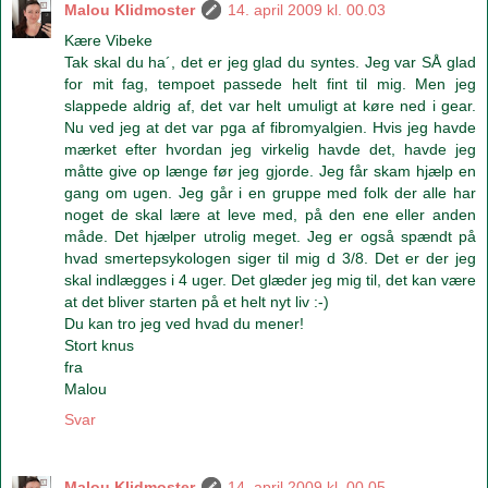
Malou Klidmoster
14. april 2009 kl. 00.03
Kære Vibeke
Tak skal du ha´, det er jeg glad du syntes. Jeg var SÅ glad
for mit fag, tempoet passede helt fint til mig. Men jeg
slappede aldrig af, det var helt umuligt at køre ned i gear.
Nu ved jeg at det var pga af fibromyalgien. Hvis jeg havde
mærket efter hvordan jeg virkelig havde det, havde jeg
måtte give op længe før jeg gjorde. Jeg får skam hjælp en
gang om ugen. Jeg går i en gruppe med folk der alle har
noget de skal lære at leve med, på den ene eller anden
måde. Det hjælper utrolig meget. Jeg er også spændt på
hvad smertepsykologen siger til mig d 3/8. Det er der jeg
skal indlægges i 4 uger. Det glæder jeg mig til, det kan være
at det bliver starten på et helt nyt liv :-)
Du kan tro jeg ved hvad du mener!
Stort knus
fra
Malou
Svar
Malou Klidmoster
14. april 2009 kl. 00.05