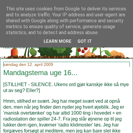
This site uses cookies from Google to deliver its services
and to analyze traffic. Your IP address and user-agent are
shared with Google along with performance and security
metrics to ensure quality of service, generate usage
Klidmoster.dk
statistics, and to detect and address abuse.
LEARN MORE
GOT IT
Kærlighed til økologi og SMØR!
søndag den 12. april 2009
Mandagstema uge 16...
[STILLHET - SILENCE. Ukens ord gjør kanskje ikke så mye
ut av seg? Eller?]
Hmm, stilhed er svært. Jeg har meget svært ved at opnå
den, men når jeg finder den nyder jeg hvert øjeblik. Jeg er
'manisk overtænker' og har altid 1000 ting i hovedet + en
radiostation der spiller 24-7. Fra jeg slår øjnene op til jeg
lukker dem igen, kværner 'radio klidmoster' løs. Jeg har
forgæves forsøgt at meditere, men jeg kan bare slet ikke