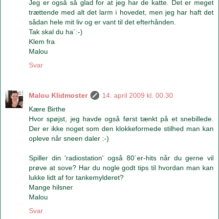
Jeg er også så glad for at jeg har de katte. Det er meget
trættende med alt det larm i hovedet, men jeg har haft det
sådan hele mit liv og er vant til det efterhånden.
Tak skal du ha´:-)
Klem fra
Malou
Svar
Malou Klidmoster
14. april 2009 kl. 00.30
Kære Birthe
Hvor spøjst, jeg havde også først tænkt på et snebillede.
Der er ikke noget som den klokkeformede stilhed man kan
opleve når sneen daler :-)
Spiller din 'radiostation' også 80´er-hits når du gerne vil
prøve at sove? Har du nogle godt tips til hvordan man kan
lukke lidt af for tankemylderet?
Mange hilsner
Malou
Svar