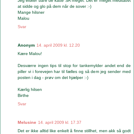
Jeg elsker bare de katte SÅ meget. Det er meget meditativt
at sidde og glo på dem når de sover :-)
Mange hilsner
Malou
Svar
Anonym
14. april 2009 kl. 12.20
Kære Malou!
Desværre ingen tips til stop for tankemylder andet end de
piller vi i forevejen har til fælles og så dem jeg sender med
posten i dag - prøv om det hjælper :-)
Kærlig hilsen
Birthe
Svar
Melusine
14. april 2009 kl. 17.37
Det er ikke alltid like enkelt å finne stillhet, men akk så godt