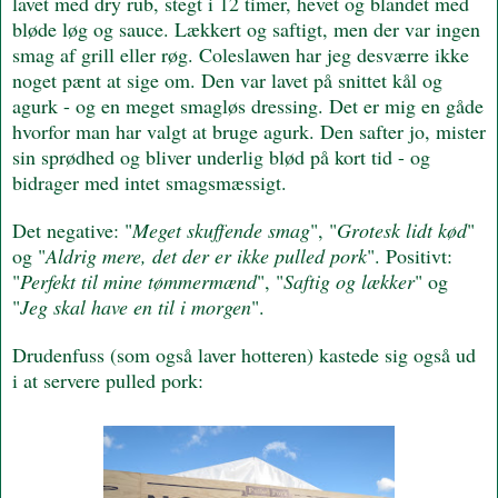
lavet med dry rub, stegt i 12 timer, hevet og blandet med
bløde løg og sauce. Lækkert og saftigt, men der var ingen
smag af grill eller røg. Coleslawen har jeg desværre ikke
noget pænt at sige om. Den var lavet på snittet kål og
agurk - og en meget smagløs dressing. Det er mig en gåde
hvorfor man har valgt at bruge agurk. Den safter jo, mister
sin sprødhed og bliver underlig blød på kort tid - og
bidrager med intet smagsmæssigt.
Det negative: "
Meget skuffende smag
", "
Grotesk lidt kød
"
og "
Aldrig mere, det der er ikke pulled pork
". Positivt:
"
Perfekt til mine tømmermænd
", "
Saftig og lækker
" og
"
Jeg skal have en til i morgen
".
Drudenfuss (som også laver hotteren) kastede sig også ud
i at servere pulled pork: