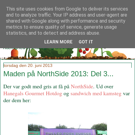
This site uses cookies from Google to deliver its services
and to analyze traffic. Your IP address and user-agent are
shared with Google along with performance and security
metrics to ensure quality of service, generate usage
Klidmoster.dk
statistics, and to detect and address abuse.
LEARN MORE
GOT IT
Kærlighed til økologi og SMØR!
torsdag den 20. juni 2013
Maden på NorthSide 2013: Del 3...
Der var godt med gris at få på
NorthSide
. Ud over
Hanegals Gourmet Hotdog
og
sandwich med kamsteg
var
der dem her: