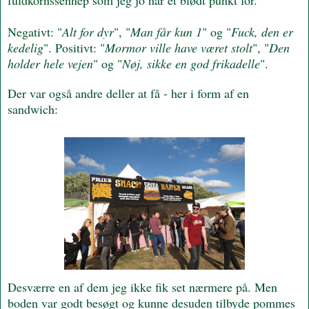
Negativt: "
Alt for dyr
", "
Man får kun 1
" og "
Fuck, den er
kedelig
". Positivt: "
Mormor ville have været stolt
", "
Den
holder hele vejen
" og "
Nøj, sikke en god frikadelle
".
Der var også andre deller at få - her i form af en
sandwich:
Desværre en af dem jeg ikke fik set nærmere på. Men
boden var godt besøgt og kunne desuden tilbyde pommes