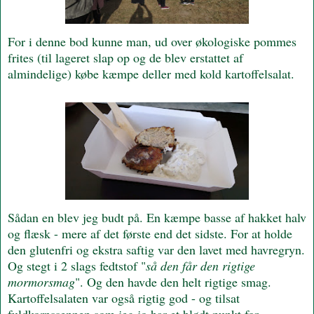
For i denne bod kunne man, ud over økologiske pommes
frites (til lageret slap op og de blev erstattet af
almindelige) købe kæmpe deller med kold kartoffelsalat.
Sådan en blev jeg budt på. En kæmpe basse af hakket halv
og flæsk - mere af det første end det sidste. For at holde
den glutenfri og ekstra saftig var den lavet med havregryn.
Og stegt i 2 slags fedtstof "
så den får den rigtige
mormorsmag
". Og den havde den helt rigtige smag.
Kartoffelsalaten var også rigtig god - og tilsat
fuldkornssennep som jeg jo har et blødt punkt for.