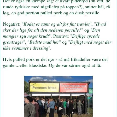
Det er også en kæmpe sag: et kvart pidebrød (du ved, de
runde tyrkiske med nigellafrø på toppen?), snittet kål, rå
løg, en god portion pulled pork og en dusk persille.
Negativt: "
Kødet er tamt og alt for fint trævlet
", "
Hvad
sker der lige for alt den nederen persille?
" og "
Den
mangler sgu noget krudt
". Positivt: "
Dejlige sprøde
grøntsager
", "
Bedste mad her
" og "
Dejligt med noget der
ikke svømmer i dressing
".
Hvis pulled pork er det nye - så må frikadeller være det
gamle....eller klassiske. Og de var sørme også at få: