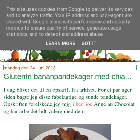
This site uses cookies from Google to deliver its services
and to analyze traffic. Your IP address and user-agent are
shared with Google along with performance and security
metrics to ensure quality of service, generate usage
Klidmoster.dk
statistics, and to detect and address abuse.
LEARN MORE
GOT IT
Kærlighed til økologi og SMØR!
mandag den 24. juni 2013
Glutenfri bananpandekager med chia...
I dag bliver det til en opskrift fra arkivet. For et par uger
siden bagte jeg disse fabelagtige og sunde pandekager.
Opskriften forelskede jeg mig i
her hos
Anne au Chocolat
og har arbejdet lidt videre med den: