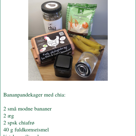
Bananpandekager med chia:
2 små modne bananer
2 æg
2 spsk chiafrø
40 g fuldkornsrismel