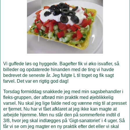
Vi guffede løs og hyggede. Bagefter fik vi øko isvafler, så
billeder og opdaterede hinanden med de ting vi havde
bedrevet de seneste år. Jeg fulgte L til toget og fik sagt
farvel. Det var en rigtig god dag!
Torsdag formiddag snakkede jeg med min sagsbehandler i
fleks-gruppen, der afbrød min praktik med øjeblikkelig
varsel. Nu skal jeg lige falde ned og vænne mig til at presset
er fjernet. Nu har vi fået afklaret at jeg ikke kan magte at
arbejde hjemme. Men nu står den på sommerferie indtil d
3/8, hvor jeg skal indlægges på 'Gigt-sanatoriet' i 4 uger. Så
får vi se om jeg magter en ny praktik efter det eller vi skal