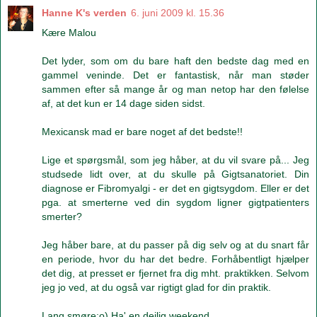
Hanne K's verden
6. juni 2009 kl. 15.36
Kære Malou
Det lyder, som om du bare haft den bedste dag med en
gammel veninde. Det er fantastisk, når man støder
sammen efter så mange år og man netop har den følelse
af, at det kun er 14 dage siden sidst.
Mexicansk mad er bare noget af det bedste!!
Lige et spørgsmål, som jeg håber, at du vil svare på... Jeg
studsede lidt over, at du skulle på Gigtsanatoriet. Din
diagnose er Fibromyalgi - er det en gigtsygdom. Eller er det
pga. at smerterne ved din sygdom ligner gigtpatienters
smerter?
Jeg håber bare, at du passer på dig selv og at du snart får
en periode, hvor du har det bedre. Forhåbentligt hjælper
det dig, at presset er fjernet fra dig mht. praktikken. Selvom
jeg jo ved, at du også var rigtigt glad for din praktik.
Lang smøre:o) Ha' en dejlig weekend.