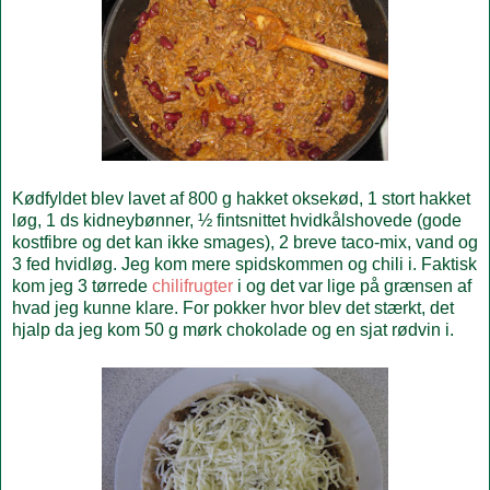
Kødfyldet blev lavet af 800 g hakket oksekød, 1 stort hakket
løg, 1 ds kidneybønner, ½ fintsnittet hvidkålshovede (gode
kostfibre og det kan ikke smages), 2 breve taco-mix, vand og
3 fed hvidløg. Jeg kom mere spidskommen og chili i. Faktisk
kom jeg 3 tørrede
chilifrugter
i og det var lige på grænsen af
hvad jeg kunne klare. For pokker hvor blev det stærkt, det
hjalp da jeg kom 50 g mørk chokolade og en sjat rødvin i.