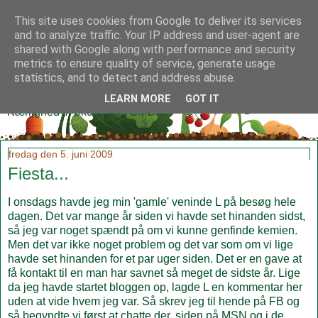
This site uses cookies from Google to deliver its services
and to analyze traffic. Your IP address and user-agent are
shared with Google along with performance and security
metrics to ensure quality of service, generate usage
Klidmoster.dk
statistics, and to detect and address abuse.
LEARN MORE
GOT IT
Kærlighed til økologi og SMØR!
fredag den 5. juni 2009
Fiesta...
I onsdags havde jeg min 'gamle' veninde L på besøg hele
dagen. Det var mange år siden vi havde set hinanden sidst,
så jeg var noget spændt på om vi kunne genfinde kemien.
Men det var ikke noget problem og det var som om vi lige
havde set hinanden for et par uger siden. Det er en gave at
få kontakt til en man har savnet så meget de sidste år. Lige
da jeg havde startet bloggen op, lagde L en kommentar her
uden at vide hvem jeg var. Så skrev jeg til hende på FB og
så begyndte vi først at chatte der, siden på MSN og i de