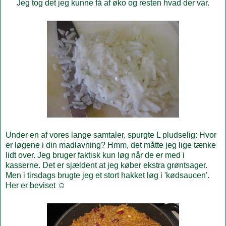
Jeg tog det jeg kunne få af øko og resten hvad der var.
Under en af vores lange samtaler, spurgte L pludselig: Hvor
er løgene i din madlavning? Hmm, det måtte jeg lige tænke
lidt over. Jeg bruger faktisk kun løg når de er med i
kasserne. Det er sjældent at jeg køber ekstra grøntsager.
Men i tirsdags brugte jeg et stort hakket løg i 'kødsaucen'.
Her er beviset ☺