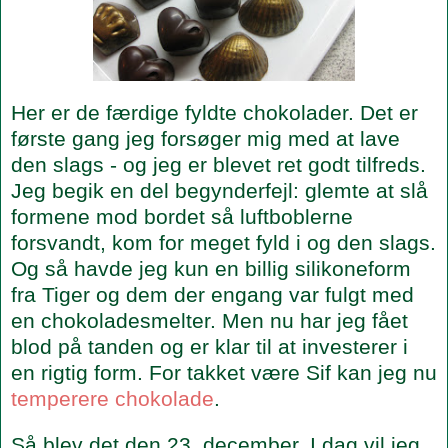
Her er de færdige fyldte chokolader. Det er
første gang jeg forsøger mig med at lave
den slags - og jeg er blevet ret godt tilfreds.
Jeg begik en del begynderfejl: glemte at slå
formene mod bordet så luftboblerne
forsvandt, kom for meget fyld i og den slags.
Og så havde jeg kun en billig silikoneform
fra Tiger og dem der engang var fulgt med
en chokoladesmelter. Men nu har jeg fået
blod på tanden og er klar til at investerer i
en rigtig form. For takket være Sif kan jeg nu
temperere chokolade
.
Så blev det den 23. december. I dag vil jeg