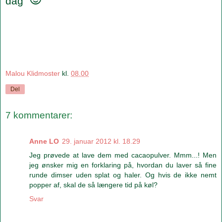
dag
Malou Klidmoster
kl.
08.00
Del
7 kommentarer:
Anne LO
29. januar 2012 kl. 18.29
Jeg prøvede at lave dem med cacaopulver. Mmm...! Men
jeg ønsker mig en forklaring på, hvordan du laver så fine
runde dimser uden splat og haler. Og hvis de ikke nemt
popper af, skal de så længere tid på køl?
Svar