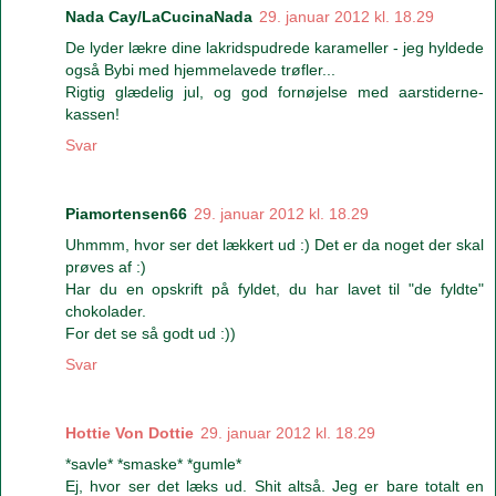
Nada Cay/LaCucinaNada
29. januar 2012 kl. 18.29
De lyder lækre dine lakridspudrede karameller - jeg hyldede
også Bybi med hjemmelavede trøfler...
Rigtig glædelig jul, og god fornøjelse med aarstiderne-
kassen!
Svar
Piamortensen66
29. januar 2012 kl. 18.29
Uhmmm, hvor ser det lækkert ud :) Det er da noget der skal
prøves af :)
Har du en opskrift på fyldet, du har lavet til "de fyldte"
chokolader.
For det se så godt ud :))
Svar
Hottie Von Dottie
29. januar 2012 kl. 18.29
*savle* *smaske* *gumle*
Ej, hvor ser det læks ud. Shit altså. Jeg er bare totalt en