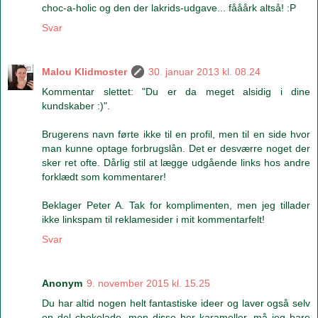
choc-a-holic og den der lakrids-udgave... fååårk altså! :P
Svar
Malou Klidmoster
30. januar 2013 kl. 08.24
Kommentar slettet: "Du er da meget alsidig i dine
kundskaber :)".
Brugerens navn førte ikke til en profil, men til en side hvor
man kunne optage forbrugslån. Det er desværre noget der
sker ret ofte. Dårlig stil at lægge udgående links hos andre
forklædt som kommentarer!
Beklager Peter A. Tak for komplimenten, men jeg tillader
ikke linkspam til reklamesider i mit kommentarfelt!
Svar
Anonym
9. november 2015 kl. 15.25
Du har altid nogen helt fantastiske ideer og laver også selv
en del chokolade, men disse her karameller, må jeg bare