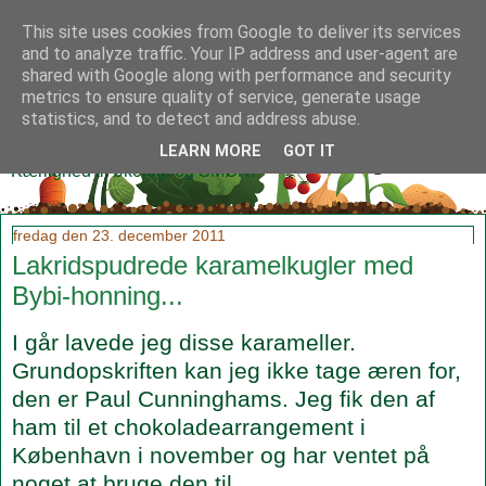
This site uses cookies from Google to deliver its services
and to analyze traffic. Your IP address and user-agent are
shared with Google along with performance and security
metrics to ensure quality of service, generate usage
Klidmoster.dk
statistics, and to detect and address abuse.
LEARN MORE
GOT IT
Kærlighed til økologi og SMØR!
fredag den 23. december 2011
Lakridspudrede karamelkugler med
Bybi-honning...
I går lavede jeg disse karameller.
Grundopskriften kan jeg ikke tage æren for,
den er Paul Cunninghams. Jeg fik den af
ham til et chokoladearrangement i
København i november og har ventet på
noget at bruge den til.