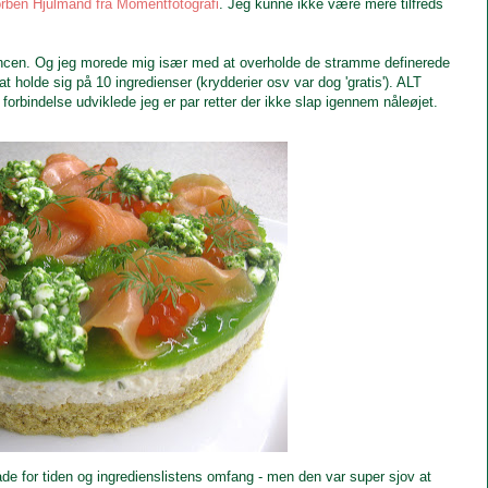
rben Hjulmand
fra Momentfotografi
. Jeg kunne ikke være mere tilfreds
n
cen. Og jeg morede mig især med at overholde de
stramme definerede
at holde sig på 10 ingredienser (kry
dd
erier osv var dog 'gratis'). ALT
 forbindelse udviklede jeg er par retter der ikke slap igennem nåleøjet
.
de for tiden og ingredienslistens omfang - men den var super sjov at