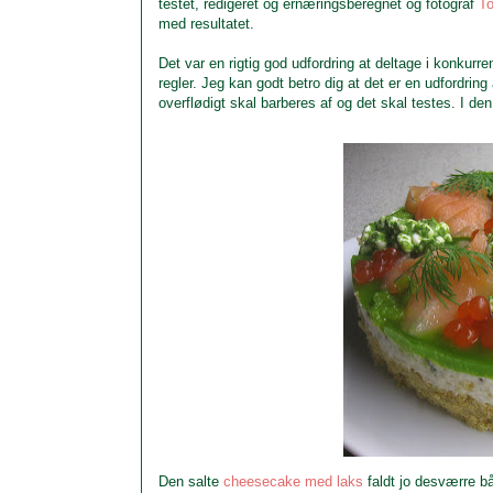
testet, redigeret og ernæringsberegnet og fotograf
To
med resultatet.
Det var en rigtig god udfordring at del
tage i konku
rre
regler.
J
e
g kan godt betro dig at det er en
udfordring
overflødigt skal barberes af
og det skal te
stes.
I den
Den salte
cheesecake med laks
faldt jo desværre bå