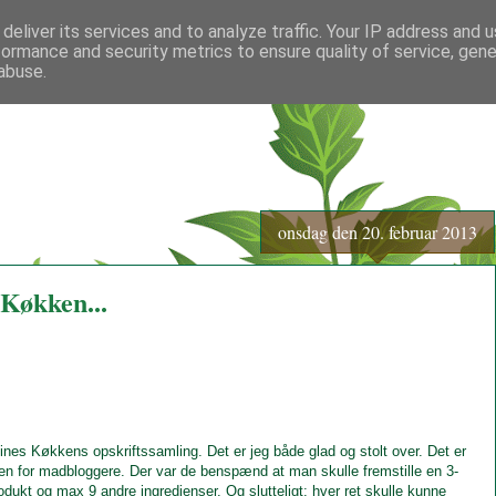
deliver its services and to analyze traffic. Your IP address and 
formance and security metrics to ensure quality of service, gen
abuse.
onsdag den 20. februar 2013
 Køkken...
lines Køkkens opskriftssamling. Det er jeg både glad og stolt over. Det er
en for madbloggere. Der var de benspænd at man skulle fremstille en 3-
odukt og max 9 andre ingredienser. Og slutteligt: hver ret skulle kunne