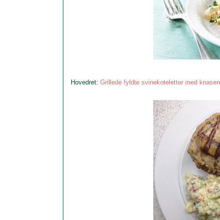
Hovedret:
Grillede fyldte svinekoteletter med knase