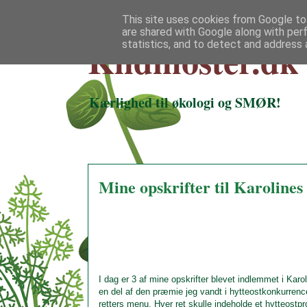
This site uses cookies from Google to 
are shared with Google along with per
Klidmoster.dk
statistics, and to detect and address 
Kærlighed til økologi og SMØR!
Mine opskrifter til Karolines
I dag er 3 af mine opskrifter blevet indlemmet i Karo
en del af den præmie jeg vandt i hytteostkonkurrenc
retters menu. Hver ret skulle indeholde et hytteostpr