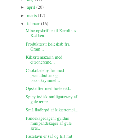
april
(20)
►
marts
(17)
►
februar
(16)
▼
Mine opskrifter til Karolines
Køkken...
Produkttest: køleskab fra
Gram...
Kikærtemazarin med
citroncreme...
Chokoladetrøfler med
peanutbutter og
baconkrymmel...
Opskrifter med hestekød...
Spicy indisk mulligatawny af
gule ærter...
Små fladbrød af kikærtemel...
Pandekagedagen: gyldne
minipandekager af gule
ærte...
Fastelavn er (af og til) mit