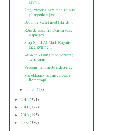
navn...
Stegt victoria bars med velouté
på røgede rejeskal...
Brownie-vaffel med lakrids...
Røgede rejer fra Den Grønne
Asparges...
Stop Spild Af Mad: Rugotto
med kylling...
Alt-i-en kylling med perlerug
og rosmarin...
Verdens nemmeste isdessert...
Marokkansk lammeculotte i
Römertopf...
januar
(18)
►
2012
(271)
►
2011
(322)
►
2010
(195)
►
2009
(339)
►