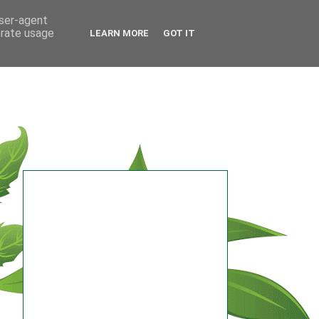
user-agent
erate usage
LEARN MORE
GOT IT