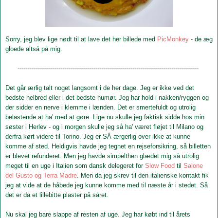
Sorry, jeg blev lige nødt til at lave det her billede med
Pic
Monkey
- de æg
gloede altså på mig.
---------------------------------------------------------------------------------------------
Det går ærlig talt noget langsomt i de her dage. Jeg er ikke ved det
bedste helbred eller i det bedste humør. Jeg har hold i nakken/ryggen og
der sidder en nerve i klemme i lænden. Det er smertefuldt og utrolig
belastende at ha' med at gøre. Lige nu skulle jeg faktisk sidde hos min
søster i Herlev - og i morgen skulle jeg så ha' været fløjet til Milano og
derfra kørt videre til Torino. Jeg er SÅ ærgerlig over ikke at kunne
komme af sted. Heldigvis havde jeg tegnet en rejseforsikring, så billetten
er blevet refunderet. Men jeg havde simpelthen glædet mig så utrolig
meget til en uge i Italien som dansk delegeret for
Slow Food
til
Salone
del Gusto og Terra Madre
. Men da jeg skrev til den italienske kontakt fik
jeg at vide at de håbede jeg kunne komme med til næste år i stedet. Så
det er da et lillebitte plaster på såret.
Nu skal jeg bare slappe af resten af uge. Jeg har købt ind til årets