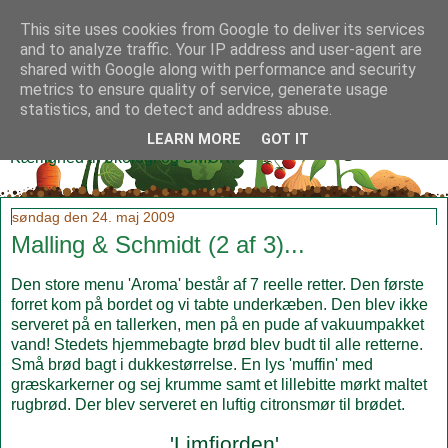
This site uses cookies from Google to deliver its services
and to analyze traffic. Your IP address and user-agent are
shared with Google along with performance and security
metrics to ensure quality of service, generate usage
Klidmoster.dk
statistics, and to detect and address abuse.
LEARN MORE
GOT IT
Kærlighed til økologi og SMØR!
søndag den 24. maj 2009
Malling & Schmidt (2 af 3)...
Den store menu 'Aroma' består af 7 reelle retter. Den første
forret kom på bordet og vi tabte underkæben. Den blev ikke
serveret på en tallerken, men på en pude af vakuumpakket
vand! Stedets hjemmebagte brød blev budt til alle retterne.
Små brød bagt i dukkestørrelse. En lys 'muffin' med
græskarkerner og sej krumme samt et lillebitte mørkt maltet
rugbrød. Der blev serveret en luftig citronsmør til brødet.
'Limfjorden'