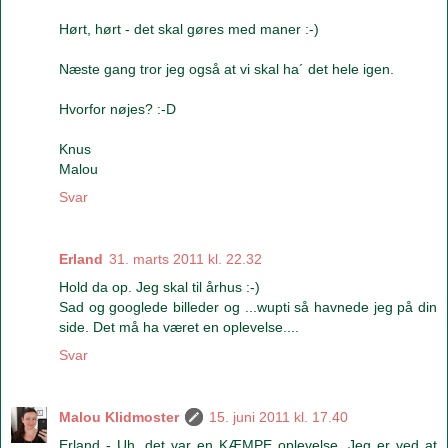
Hørt, hørt - det skal gøres med maner :-)
Næste gang tror jeg også at vi skal ha´ det hele igen.
Hvorfor nøjes? :-D
Knus
Malou
Svar
Erland
31. marts 2011 kl. 22.32
Hold da op. Jeg skal til århus :-)
Sad og googlede billeder og ...wupti så havnede jeg på din
side. Det må ha været en oplevelse....
Svar
Malou Klidmoster
15. juni 2011 kl. 17.40
Erland - Uh, det var en KÆMPE oplevelse. Jeg er ved at