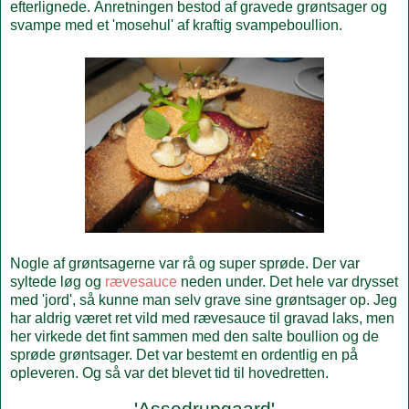
efterlignede. Anretningen bestod af gravede grøntsager og
svampe med et 'mosehul' af kraftig svampeboullion.
Nogle af grøntsagerne var rå og super sprøde. Der var
syltede løg og
rævesauce
neden under. Det hele var drysset
med 'jord', så kunne man selv grave sine grøntsager op. Jeg
har aldrig været ret vild med rævesauce til gravad laks, men
her virkede det fint sammen med den salte boullion og de
sprøde grøntsager. Det var bestemt en ordentlig en på
opleveren. Og så var det blevet tid til hovedretten.
'Assedrupgaard'