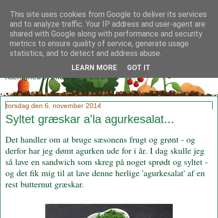
This site uses cookies from Google to deliver its services
and to analyze traffic. Your IP address and user-agent are
shared with Google along with performance and security
metrics to ensure quality of service, generate usage
Klidmoster.dk
statistics, and to detect and address abuse.
LEARN MORE
GOT IT
Kærlighed til økologi og SMØR!
torsdag den 6. november 2014
Syltet græskar a'la agurkesalat...
Det handler om at bruge sæsonens frugt og grønt - og
derfor har jeg dømt agurken ude for i år. I dag skulle jeg
så lave en sandwich som skreg på noget sprødt og syltet -
og det fik mig til at lave denne herlige 'agurkesalat' af en
rest butternut græskar.