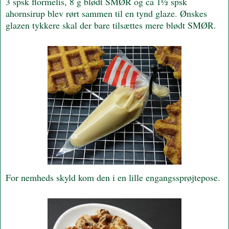
3 spsk flormelis, 8 g blødt SMØR og ca 1½ spsk
ahornsirup blev rørt sammen til en tynd glaze. Ønskes
glazen tykkere skal der bare tilsættes mere blødt SMØR.
For nemheds skyld kom den i en lille engangssprøjtepose.