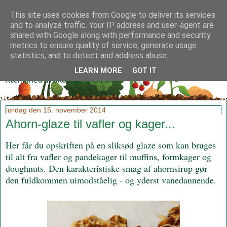
This site uses cookies from Google to deliver its services
and to analyze traffic. Your IP address and user-agent are
shared with Google along with performance and security
metrics to ensure quality of service, generate usage
Klidmoster.dk
statistics, and to detect and address abuse.
LEARN MORE
GOT IT
Kærlighed til økologi og SMØR!
lørdag den 15. november 2014
Ahorn-glaze til vafler og kager...
Her får du opskriften på en sliksød glaze som kan bruges
til alt fra vafler og pandekager til muffins, formkager og
doughnuts. Den karakteristiske smag af ahornsirup gør
den fuldkommen uimodståelig - og yderst vanedannende.