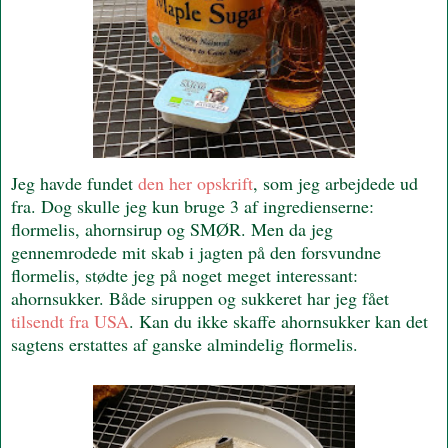
Jeg havde fundet
den her opskrift
, som jeg arbejdede ud
fra. Dog skulle jeg kun bruge 3 af ingredienserne:
flormelis, ahornsirup og SMØR. Men da jeg
gennemrodede mit skab i jagten på den forsvundne
flormelis, stødte jeg på noget meget interessant:
ahornsukker. Både siruppen og sukkeret har jeg fået
tilsendt fra USA
. Kan du ikke skaffe ahornsukker kan det
sagtens erstattes af ganske almindelig flormelis.