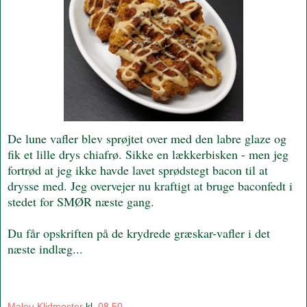
De lune vafler blev sprøjtet over med den labre glaze og
fik et lille drys chiafrø. Sikke en lækkerbisken - men jeg
fortrød at jeg ikke havde lavet sprødstegt bacon til at
drysse med. Jeg overvejer nu kraftigt at bruge baconfedt i
stedet for SMØR næste gang.
Du får opskriften på de krydrede græskar-vafler i det
næste indlæg...
Malou Klidmoster
kl.
08.50