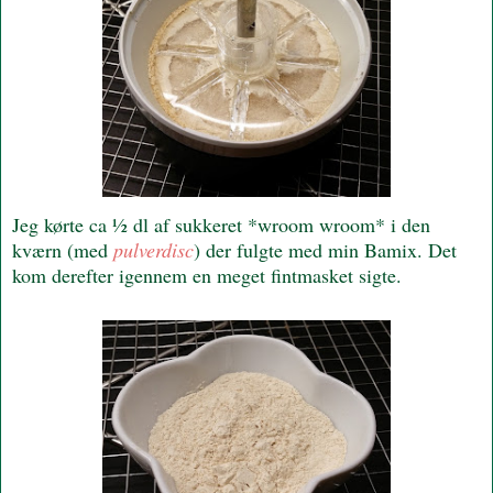
Jeg kørte ca ½ dl af sukkeret *wroom wroom* i den
kværn (med
pulverdisc
) der fulgte med min Bamix. Det
kom derefter igennem en meget fintmasket sigte.