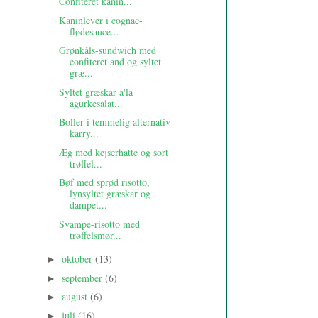
Confiteret kanin...
Kaninlever i cognac-
flødesauce...
Grønkåls-sundwich med
confiteret and og syltet
græ...
Syltet græskar a'la
agurkesalat...
Boller i temmelig alternativ
karry...
Æg med kejserhatte og sort
trøffel...
Bøf med sprød risotto,
lynsyltet græskar og
dampet...
Svampe-risotto med
trøffelsmør...
oktober
(13)
►
september
(6)
►
august
(6)
►
juli
(16)
►