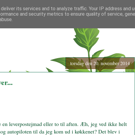
deliver its services and to analyze traffic. Your IP address and 
formance and security metrics to ensure quality of service, gen
abuse.
torsdag den 20. november 2014
er...
 en leverpostejmad eller to til aften. Æh, jeg ved ikke helt
og autopiloten til da jeg kom ud i køkkenet? Det blev i