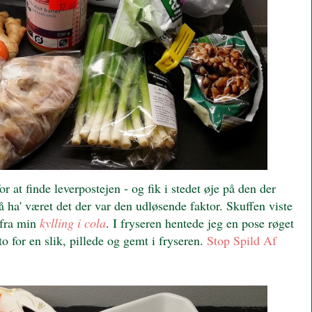
r at finde leverpostejen - og fik i stedet øje på den der
å ha' været det der var den udløsende faktor. Skuffen viste
s fra min
kylling i cola
. I fryseren hentede jeg en pose røget
to for en slik, pillede og gemt i fryseren.
Stop Spild Af