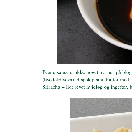
Peanutsauce er ikke noget nyt her på blo
(hvedefri soya). 4 spsk peanutbutter med 
Sriracha + lidt revet hvidløg og ingefær,