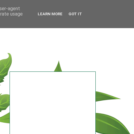
user-agent
erate usage
LEARN MORE
GOT IT