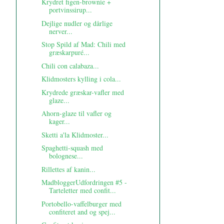
Krydret figen-brownie +
portvinssirup...
Dejlige nudler og dårlige
nerver...
Stop Spild af Mad: Chili med
græskarpuré...
Chili con calabaza...
Klidmosters kylling i cola...
Krydrede græskar-vafler med
glaze...
Ahorn-glaze til vafler og
kager...
Sketti a'la Klidmoster...
Spaghetti-squash med
bolognese...
Rillettes af kanin...
MadbloggerUdfordringen #5 -
Tarteletter med confit...
Portobello-vaffelburger med
confiteret and og spej...