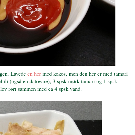
ggen. Lavede
en her
med kokos, men den her er med tamari
chili (også en datovare), 3 spsk mørk tamari og 1 spsk
 blev rørt sammen med ca 4 spsk vand.