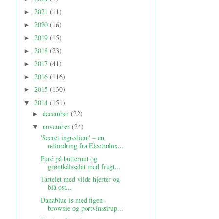
2021
(11)
►
2020
(16)
►
2019
(15)
►
2018
(23)
►
2017
(41)
►
2016
(116)
►
2015
(130)
►
2014
(151)
▼
december
(22)
►
november
(24)
▼
'Secret ingredient' – en
udfordring fra Electrolux...
Puré på butternut og
grøntkålssalat med frugt...
Tartelet med vilde hjerter og
blå ost...
Danablue-is med figen-
brownie og portvinssirup...