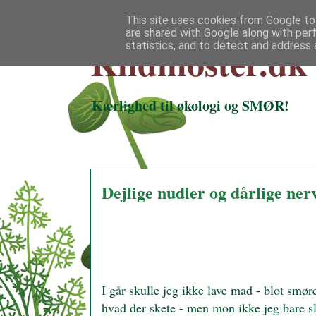
This site uses cookies from Google to 
are shared with Google along with per
Klidmoster.dk
statistics, and to detect and address 
Kærlighed til økologi og SMØR!
Dejlige nudler og dårlige nerv
I går skulle jeg ikke lave mad - blot smøre
hvad der skete - men mon ikke jeg bare sl