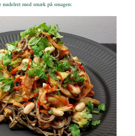
lde nudelret med smæk på smagen: