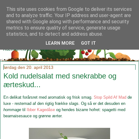
This site uses cookies from Google to deliver its services
and to analyze traffic. Your IP address and user-agent are
shared with Google along with performance and security
metrics to ensure quality of service, generate usage
Klidmoster.dk
statistics, and to detect and address abuse.
LEARN MORE
GOT IT
Kærlighed til økologi og SMØR!
lørdag den 20. april 2013
Kold nudelsalat med snekrabbe og
ærteskud...
En delikat forårsret med aromatisk og frisk smag.
Stop Spild Af Mad
de
luxe - restemad af den rigtig frække slags. Og så er det desuden en
hommage
til
Ibber Kagedåse
og hendes bizarre hofret: spagetti med
bearnaisesauce og grønne ærter.