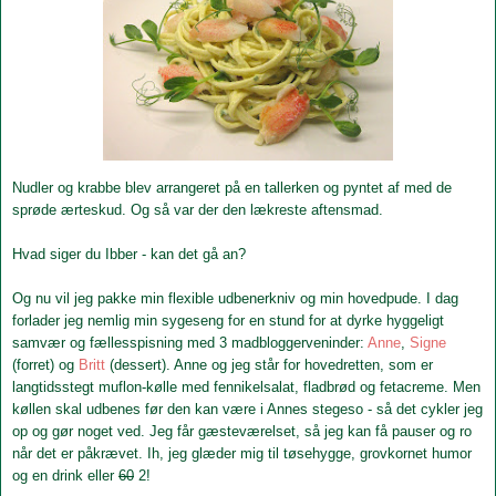
Nudler og krabbe blev arrangeret på en tallerken og pyntet af med de
sprøde ærteskud. Og så var der den lækreste aftensmad.
Hvad siger du Ibber - kan det gå an?
Og nu vil jeg pakke min flexible udbenerkniv og min hovedpude. I dag
forlader jeg nemlig min sygeseng for en stund for at dyrke hyggeligt
samvær og fællesspisning med 3 madbloggerveninder:
Anne
,
Signe
(forret) og
Britt
(dessert). Anne og jeg står for hovedretten, som er
langtidsstegt muflon-kølle med fennikelsalat, fladbrød og fetacreme. Men
køllen skal udbenes før den kan være i Annes stegeso - så det cykler jeg
op og gør noget ved. Jeg får gæsteværelset, så jeg kan få pauser og ro
når det er påkrævet. Ih, jeg glæder mig til tøsehygge, grovkornet humor
og en drink eller
60
2!