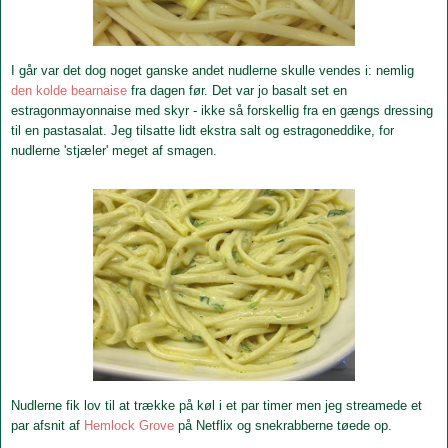
I går var det dog noget ganske andet nudlerne skulle vendes i: nemlig
den kolde bearnaise
fra dagen før. Det var jo basalt set en
estragonmayonnaise med skyr - ikke så forskellig fra en gængs dressing
til en pastasalat. Jeg tilsatte lidt ekstra salt og estragoneddike, for
nudlerne 'stjæler' meget af smagen.
Nudlerne fik lov til at trække på køl i et par timer men jeg streamede et
par afsnit af
Hemlock Grove
på Netflix og snekrabberne tøede op.