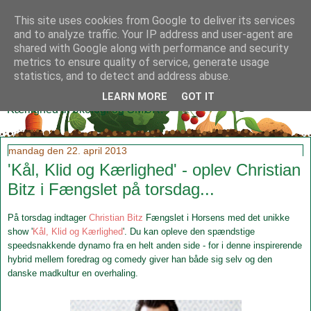
This site uses cookies from Google to deliver its services
and to analyze traffic. Your IP address and user-agent are
shared with Google along with performance and security
metrics to ensure quality of service, generate usage
Klidmoster.dk
statistics, and to detect and address abuse.
LEARN MORE
GOT IT
Kærlighed til økologi og SMØR!
mandag den 22. april 2013
'Kål, Klid og Kærlighed' - oplev Christian
Bitz i Fængslet på torsdag...
På torsdag indtager
Christian Bitz
Fængslet i Horsens med
det
unikke
show '
Kål, Klid og Kærlighed
'. Du kan opleve den
spændstige
speedsnakkende dynamo fra en helt anden side - for i denne inspirerende
hybrid mellem foredrag og comedy giver han både sig selv og den
danske madkultur en overhaling.