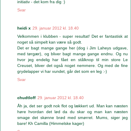
initiativ - det kom fra dig :)
Svar
heidi x
29. januar 2012 kl. 18.40
Velkommen i klubben - super resultat! Det er fantastisk at
noget så simpelt kan være så godt.
Det er bagt mange gange her (dog i Jim Laheys udgave,
med tørgær), og bliver bagt mange gange endnu. Og nu
hvor jeg endelig har fået en stålknop til min store Le
Creuset, bliver det også noget nemmere. Og med de fine
grydelapper vi har vundet, går det som en leg :-)
Svar
chudtloff
29. januar 2012 kl. 18.40
Åh ja, det ser godt nok flot og lækkert ud. Man kan næsten
høre hvordan det lød da du skar og man kan næsten
smage det skønne brød med smørret. Mums, siger jeg
bare! Kh Camilla (Himmelske kager)