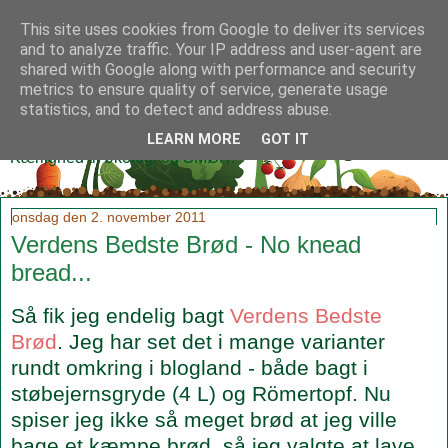
This site uses cookies from Google to deliver its services
and to analyze traffic. Your IP address and user-agent are
shared with Google along with performance and security
metrics to ensure quality of service, generate usage
Klidmoster.dk
statistics, and to detect and address abuse.
LEARN MORE
GOT IT
Kærlighed til økologi og SMØR!
onsdag den 2. november 2011
Verdens Bedste Brød - No knead
bread...
Så fik jeg endelig bagt
Verdens Bedste
Brød
. Jeg har set det i mange varianter
rundt omkring i blogland - både bagt i
støbejernsgryde (4 L) og Römertopf. Nu
spiser jeg ikke så meget brød at jeg ville
bage et kæmpe brød, så jeg valgte at lave