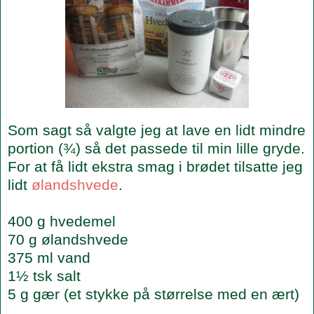
Som sagt så valgte jeg at lave en lidt mindre
portion (¾) så det passede til min lille gryde.
For at få lidt ekstra smag i brødet tilsatte jeg
lidt
ølandshvede
.
400 g hvedemel
70 g ølandshvede
375 ml vand
1½ tsk salt
5 g gær (et stykke på størrelse med en ært)