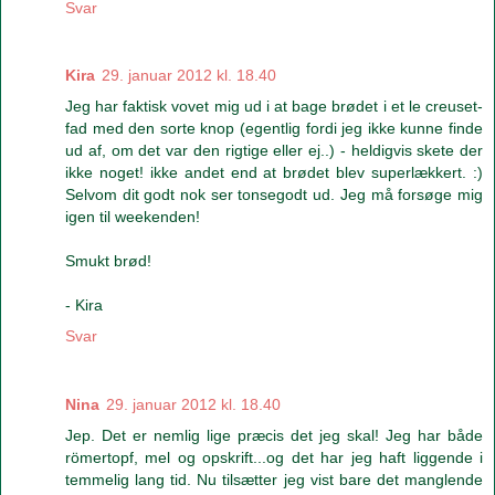
Svar
Kira
29. januar 2012 kl. 18.40
Jeg har faktisk vovet mig ud i at bage brødet i et le creuset-
fad med den sorte knop (egentlig fordi jeg ikke kunne finde
ud af, om det var den rigtige eller ej..) - heldigvis skete der
ikke noget! ikke andet end at brødet blev superlækkert. :)
Selvom dit godt nok ser tonsegodt ud. Jeg må forsøge mig
igen til weekenden!
Smukt brød!
- Kira
Svar
Nina
29. januar 2012 kl. 18.40
Jep. Det er nemlig lige præcis det jeg skal! Jeg har både
römertopf, mel og opskrift...og det har jeg haft liggende i
temmelig lang tid. Nu tilsætter jeg vist bare det manglende