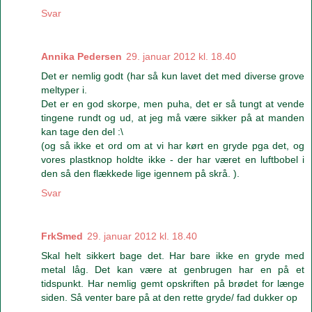
Svar
Annika Pedersen
29. januar 2012 kl. 18.40
Det er nemlig godt (har så kun lavet det med diverse grove
meltyper i.
Det er en god skorpe, men puha, det er så tungt at vende
tingene rundt og ud, at jeg må være sikker på at manden
kan tage den del :\
(og så ikke et ord om at vi har kørt en gryde pga det, og
vores plastknop holdte ikke - der har været en luftbobel i
den så den flækkede lige igennem på skrå. ).
Svar
FrkSmed
29. januar 2012 kl. 18.40
Skal helt sikkert bage det. Har bare ikke en gryde med
metal låg. Det kan være at genbrugen har en på et
tidspunkt. Har nemlig gemt opskriften på brødet for længe
siden. Så venter bare på at den rette gryde/ fad dukker op