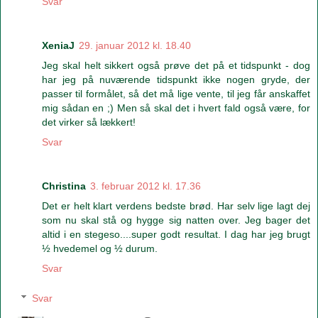
Svar
XeniaJ
29. januar 2012 kl. 18.40
Jeg skal helt sikkert også prøve det på et tidspunkt - dog
har jeg på nuværende tidspunkt ikke nogen gryde, der
passer til formålet, så det må lige vente, til jeg får anskaffet
mig sådan en ;) Men så skal det i hvert fald også være, for
det virker så lækkert!
Svar
Christina
3. februar 2012 kl. 17.36
Det er helt klart verdens bedste brød. Har selv lige lagt dej
som nu skal stå og hygge sig natten over. Jeg bager det
altid i en stegeso....super godt resultat. I dag har jeg brugt
½ hvedemel og ½ durum.
Svar
Svar