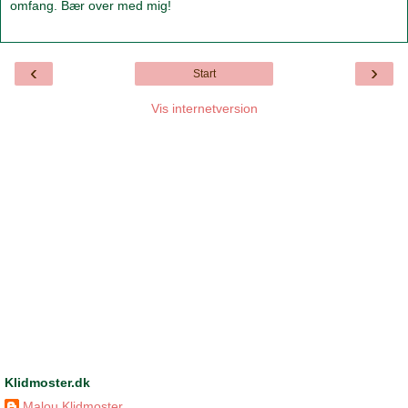
omfang. Bær over med mig!
‹
›
Start
Vis internetversion
Klidmoster.dk
Malou Klidmoster