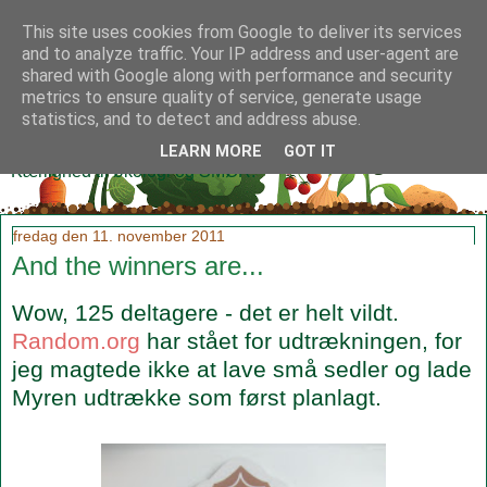
This site uses cookies from Google to deliver its services
and to analyze traffic. Your IP address and user-agent are
shared with Google along with performance and security
metrics to ensure quality of service, generate usage
Klidmoster.dk
statistics, and to detect and address abuse.
LEARN MORE
GOT IT
Kærlighed til økologi og SMØR!
fredag den 11. november 2011
And the winners are...
Wow, 125 deltagere - det er helt vildt.
Random.org
har stået for udtrækningen, for
jeg magtede ikke at lave små sedler og lade
Myren udtrække som først planlagt.