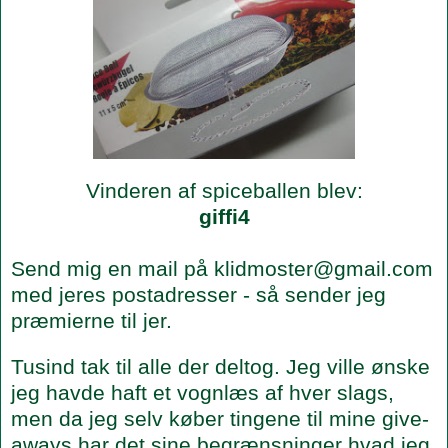
Vinderen af spiceballen blev:
giffi4
Send mig en mail på klidmoster@gmail.com
med jeres postadresser - så sender jeg
præmierne til jer.
Tusind tak til alle der deltog. Jeg ville ønske
jeg havde haft et vognlæs af hver slags,
men da jeg selv køber tingene til mine give-
aways har det sine begrænsninger hvad jeg