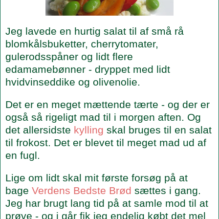
Jeg lavede en hurtig salat til af små rå
blomkålsbuketter, cherrytomater,
gulerodsspåner og lidt flere
edamamebønner - dryppet med lidt
hvidvinseddike og olivenolie.
Det er en meget mættende tærte - og der er
også så rigeligt mad til i morgen aften. Og
det allersidste
kylling
skal bruges til en salat
til frokost. Det er blevet til meget mad ud af
en fugl.
Lige om lidt skal mit første forsøg på at
bage
Verdens Bedste Brød
sættes i gang.
Jeg har brugt lang tid på at samle mod til at
prøve - og i går fik jeg endelig købt det mel