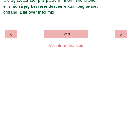
alle og sætter stor pris på dem - men mine kræfter
er små, så jeg besvarer desværre kun i begrænset
omfang. Bær over med mig!
‹
›
Start
Vis internetversion