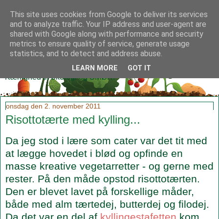
This site uses cookies from Google to deliver its services
and to analyze traffic. Your IP address and user-agent are
shared with Google along with performance and security
metrics to ensure quality of service, generate usage
Klidmoster.dk
statistics, and to detect and address abuse.
LEARN MORE
GOT IT
Kærlighed til økologi og SMØR!
onsdag den 2. november 2011
Risottotærte med kylling...
Da jeg stod i lære som cater var det tit med
at lægge hovedet i blød og opfinde en
masse kreative vegetarretter - og gerne med
rester. På den måde opstod risottotærten.
Den er blevet lavet på forskellige måder,
både med alm tærtedej, butterdej og filodej.
Da det var en del af
kyllingestafetten
kom