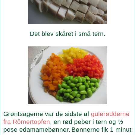
Det blev skåret i små tern.
Grøntsagerne var de sidste af
gulerødderne
fra Römertopfen
, en rød peber i tern og ½
pose edamamebønner.
Bønnerne fik 1 minut