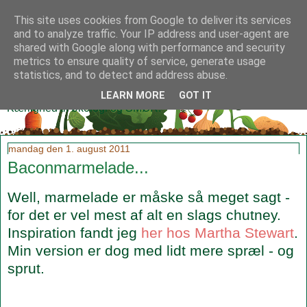
This site uses cookies from Google to deliver its services
and to analyze traffic. Your IP address and user-agent are
shared with Google along with performance and security
metrics to ensure quality of service, generate usage
Klidmoster.dk
statistics, and to detect and address abuse.
LEARN MORE
GOT IT
Kærlighed til økologi og SMØR!
mandag den 1. august 2011
Baconmarmelade...
Well, marmelade er måske så meget sagt -
for det er vel mest af alt en slags chutney.
Inspiration fandt jeg
her hos Martha Stewart
.
Min version er dog med lidt mere spræl - og
sprut.