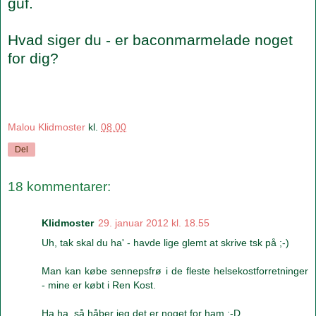
guf.
Hvad siger du - er baconmarmelade noget
for dig?
Malou Klidmoster
kl.
08.00
Del
18 kommentarer:
Klidmoster
29. januar 2012 kl. 18.55
Uh, tak skal du ha' - havde lige glemt at skrive tsk på ;-)
Man kan købe sennepsfrø i de fleste helsekostforretninger
- mine er købt i Ren Kost.
Ha ha, så håber jeg det er noget for ham :-D