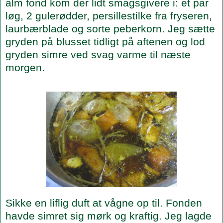
alm fond kom der lidt smagsgivere i: et par
løg, 2 gulerødder, persillestilke fra fryseren,
laurbærblade og sorte peberkorn. Jeg sætte
gryden på blusset tidligt på aftenen og lod
gryden simre ved svag varme til næste
morgen.
Sikke en liflig duft at vågne op til. Fonden
havde simret sig mørk og kraftig. Jeg lagde