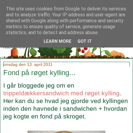
This site uses cookies from Google to deliver its services
and to analyze traffic. Your IP address and user-agent are
shared with Google along with performance and security
metrics to ensure quality of service, generate usage
Klidmoster.dk
statistics, and to detect and address abuse.
LEARN MORE
GOT IT
Kærlighed til økologi og SMØR!
onsdag den 13. april 2011
Fond på røget kylling...
I går bloggede jeg om en
trippeldækkersandwich med røget kylling
.
Her kan du se hvad jeg gjorde ved kyllingen
inden den havnede i sandwichen + hvordan
jeg kogte en fond på skroget.