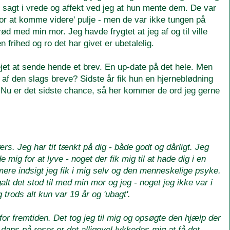
sagt i vrede og affekt ved jeg at hun mente dem. De var
or at komme videre' pulje - men de var ikke tungen på
d med min mor. Jeg havde frygtet at jeg af og til ville
n frihed og ro det har givet er ubetalelig.
ejet at sende hende et brev. En up-date på det hele. Men
 af den slags breve? Sidste år fik hun en hjerneblødning
e. Nu er det sidste chance, så her kommer de ord jeg gerne
s. Jeg har tit tænkt på dig - både godt og dårligt. Jeg
 mig for at lyve - noget der fik mig til at hade dig i en
re indsigt jeg fik i mig selv og den menneskelige psyke.
t det stod til med min mor og jeg - noget jeg ikke var i
g trods alt kun var 19 år og 'ubagt'.
r fremtiden. Det tog jeg til mig og opsøgte den hjælp der
en dans på roser er det alligevel lykkedes mig at få det