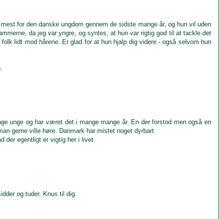
t mest for den danske ungdom gennem de sidste mange år, og hun vil uden
mmerne, da jeg var yngre, og syntes, at hun var rigtig god til at tackle det
folk lidt mod hårene. Er glad for at hun hjalp dig videre - også selvom hun
.
ange unge og har været det i mange mange år. En der forstod men også en
an gerne ville høre. Danmark har mistet noget dyrbart.
er egentligt er vigtig her i livet.
der og tuder. Knus til dig.