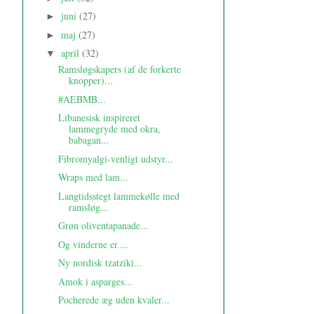
juni
(27)
►
maj
(27)
►
april
(32)
▼
Ramsløgskapers (af de forkerte
knopper)...
#AEBMB...
Libanesisk inspireret
lammegryde med okra,
babagan...
Fibromyalgi-venligt udstyr...
Wraps med lam...
Langtidsstegt lammekølle med
ramsløg...
Grøn oliventapanade...
Og vinderne er....
Ny nordisk tzatziki...
Amok i asparges...
Pocherede æg uden kvaler...