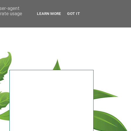
user-agent
erate usage
LEARN MORE
GOT IT