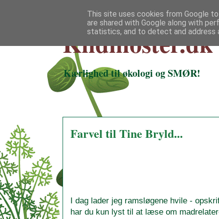
This site uses cookies from Google to 
are shared with Google along with per
Klidmoster.dk
statistics, and to detect and address 
Kærlighed til økologi og SMØR!
Farvel til Tine Bryld...
I dag lader jeg ramsløgene hvile - opskri
har du kun lyst til at læse om madrelatere