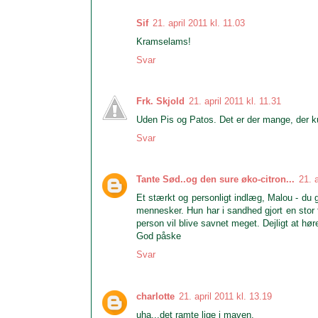
Sif
21. april 2011 kl. 11.03
Kramselams!
Svar
Frk. Skjold
21. april 2011 kl. 11.31
Uden Pis og Patos. Det er der mange, der ku
Svar
Tante Sød..og den sure øko-citron...
21. 
Et stærkt og personligt indlæg, Malou - du g
mennesker. Hun har i sandhed gjort en stor 
person vil blive savnet meget. Dejligt at hør
God påske
Svar
charlotte
21. april 2011 kl. 13.19
uha...det ramte lige i maven.