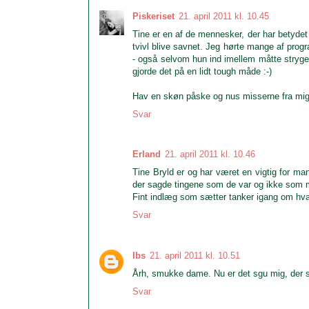
Piskeriset
21. april 2011 kl. 10.45
Tine er en af de mennesker, der har betyde
tvivl blive savnet. Jeg hørte mange af progra
- også selvom hun ind imellem måtte stryge 
gjorde det på en lidt tough måde :-)
Hav en skøn påske og nus misserne fra mig
Svar
Erland
21. april 2011 kl. 10.46
Tine Bryld er og har været en vigtig for m
der sagde tingene som de var og ikke som m
Fint indlæg som sætter tanker igang om hvad d
Svar
Ibs
21. april 2011 kl. 10.51
Årh, smukke dame. Nu er det sgu mig, der sid
Svar