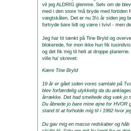
vil jeg ALDRIG glemme. Selv om de blev 
med i den store 'må bryde med fortiden f
vægtskålen. Det er nu 3½ år siden jeg brø
fortryde bare lidt og være i tvivl - men de
Jeg har tit tænkt på Tine Bryld og overv
blokerede, for mon ikke hun fik tusindvis
og det fik mig til helt at droppe planern
ville ha' skrevet:
Kære Tine Bryld
19 år er gået siden vores samtale på Tvær
blev forfærdelig ulykkelig da du anklagede
årrække. Det had smeltede dog væk jo me
Du åbnede jo bare mine øjne for HVOR gal
stand til at forholde mig til i 1992 hvor je
Du gav mig en masse redskaber og håb fo
skulle til. Selv om mit liv langt fra er d