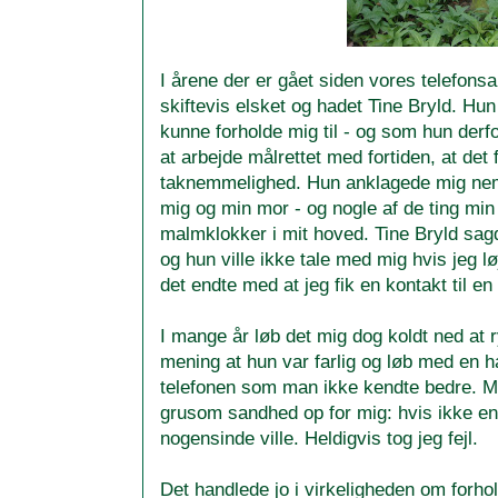
I årene der er gået siden vores telefonsa
skiftevis elsket og hadet Tine Bryld. Hu
kunne forholde mig til - og som hun derfor
at arbejde målrettet med fortiden, at det f
taknemmelighed. Hun anklagede mig neml
mig og min mor - og nogle af de ting mi
malmklokker i mit hoved. Tine Bryld sagde
og hun ville ikke tale med mig hvis jeg l
det endte med at jeg fik en kontakt til en
I mange år løb det mig dog koldt ned at
mening at hun var farlig og løb med en hal
telefonen som man ikke kendte bedre. Men
grusom sandhed op for mig: hvis ikke en
nogensinde ville. Heldigvis tog jeg fejl.
Det handlede jo i virkeligheden om forho