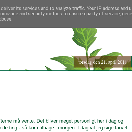
deliver its services and to analyze traffic. Your IP address and 
formance and security metrics to ensure quality of service, gen
abuse.
torsdag den 21. april 2011
fterne må vente. Det bliver meget personligt her i dag og
de ting - så kom tilbage i morgen. I dag vil jeg sige farvel