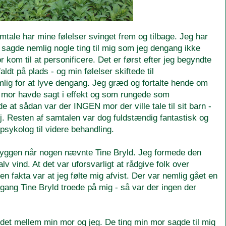
mtale har mine følelser svinget frem og tilbage. Jeg har
n sagde nemlig nogle ting til mig som jeg dengang ikke
 kom til at personificere. Det er først efter jeg begyndte
aldt på plads - og min følelser skiftede til
ig for at lyve dengang. Jeg græd og fortalte hende om
n mor havde sagt i effekt og som rungede som
 at sådan var der INGEN mor der ville tale til sit barn -
øj. Resten af samtalen var dog fuldstændig fantastisk og
 psykolog til videre behandling.
 ryggen når nogen nævnte Tine Bryld. Jeg formede den
v vind. At det var uforsvarligt at rådgive folk over
 fakta var at jeg følte mig afvist. Der var nemlig gået en
gang Tine Bryld troede på mig - så var der ingen der
ldet mellem min mor og jeg. De ting min mor sagde til mig