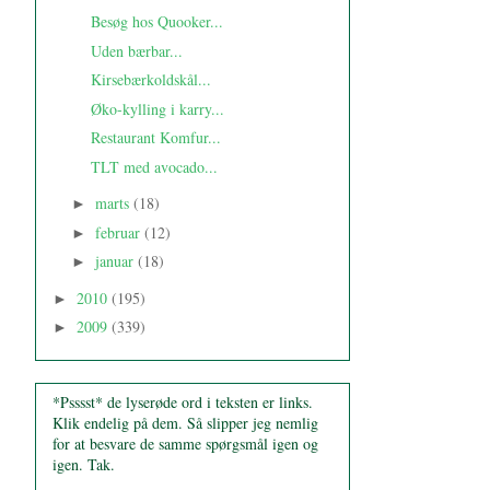
Besøg hos Quooker...
Uden bærbar...
Kirsebærkoldskål...
Øko-kylling i karry...
Restaurant Komfur...
TLT med avocado...
marts
(18)
►
februar
(12)
►
januar
(18)
►
2010
(195)
►
2009
(339)
►
*Psssst* de lyserøde ord i teksten er links.
Klik endelig på dem. Så slipper jeg nemlig
for at besvare de samme spørgsmål igen og
igen. Tak.