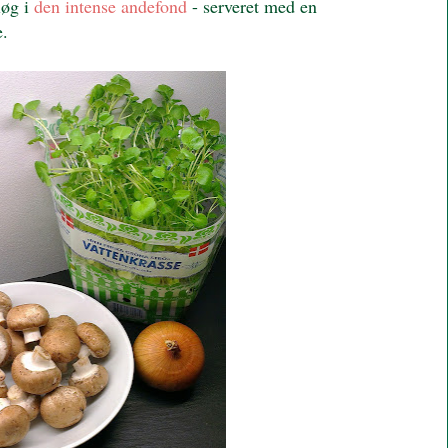
løg i
den intense andefond
- serveret med en
e.