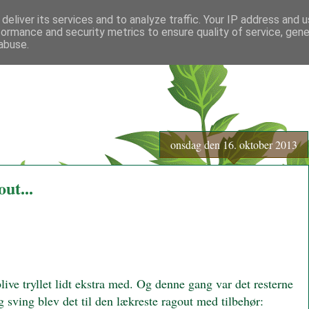
deliver its services and to analyze traffic. Your IP address and 
formance and security metrics to ensure quality of service, gen
abuse.
onsdag den 16. oktober 2013
ut...
blive tryllet lidt ekstra med. Og denne gang var det resterne
g sving blev det til den lækreste ragout med tilbehør: