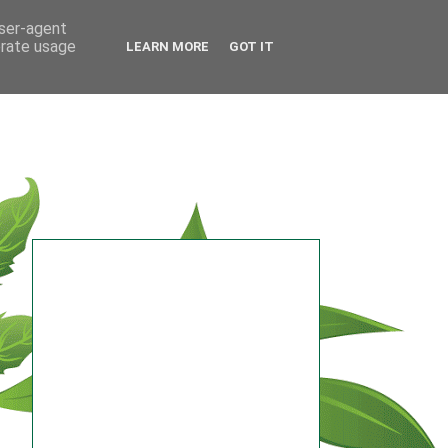
user-agent
erate usage
LEARN MORE
GOT IT