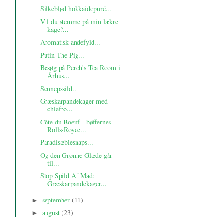
Silkeblød hokkaidopuré...
Vil du stemme på min lækre
kage?...
Aromatisk andefyld...
Putin The Pig...
Besøg på Perch's Tea Room i
Århus...
Sennepssild...
Græskarpandekager med
chiafrø...
Côte du Boeuf - bøffernes
Rolls-Royce...
Paradisæblesnaps...
Og den Grønne Glæde går
til...
Stop Spild Af Mad:
Græskarpandekager...
september
(11)
►
august
(23)
►