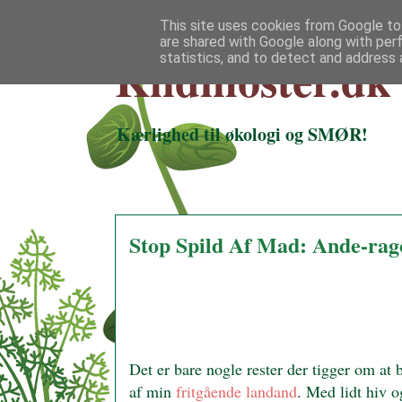
This site uses cookies from Google to 
are shared with Google along with per
Klidmoster.dk
statistics, and to detect and address 
Kærlighed til økologi og SMØR!
Stop Spild Af Mad: Ande-rago
Det er bare nogle rester der tigger om at 
af min
fritgående landand
. Med lidt hiv o