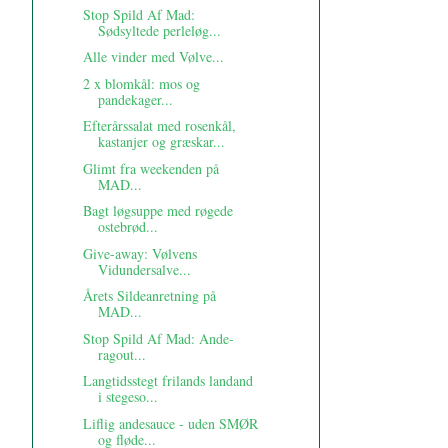
Stop Spild Af Mad:
Sødsyltede perleløg...
Alle vinder med Vølve...
2 x blomkål: mos og
pandekager...
Efterårssalat med rosenkål,
kastanjer og græskar...
Glimt fra weekenden på
MAD...
Bagt løgsuppe med røgede
ostebrød...
Give-away: Vølvens
Vidundersalve...
Årets Sildeanretning på
MAD...
Stop Spild Af Mad: Ande-
ragout...
Langtidsstegt frilands landand
i stegeso...
Liflig andesauce - uden SMØR
og fløde...