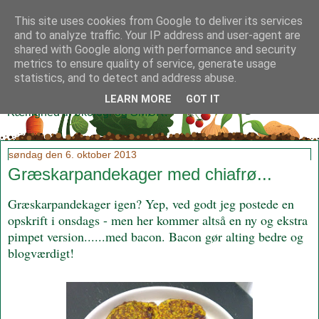
This site uses cookies from Google to deliver its services
and to analyze traffic. Your IP address and user-agent are
shared with Google along with performance and security
metrics to ensure quality of service, generate usage
Klidmoster.dk
statistics, and to detect and address abuse.
LEARN MORE
GOT IT
Kærlighed til økologi og SMØR!
søndag den 6. oktober 2013
Græskarpandekager med chiafrø...
Græskarpandekager igen? Yep, ved godt jeg postede en
opskrift i onsdags - men her kommer altså en ny og ekstra
pimpet version......med bacon. Bacon gør alting bedre og
blogværdigt!