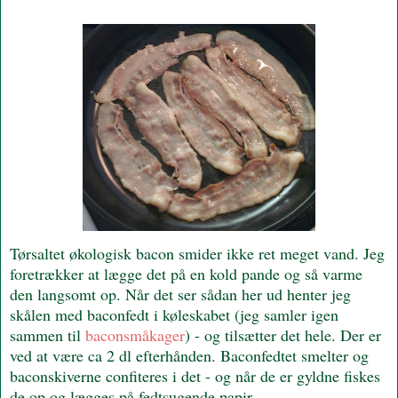
Tørsaltet økologisk bacon smider ikke ret meget vand. Jeg
foretrækker at lægge det på en kold pande og så varme
den langsomt op. Når det ser sådan her ud henter jeg
skålen med baconfedt i køleskabet (jeg samler igen
sammen til
baconsmåkager
) - og tilsætter det hele. Der er
ved at være ca 2 dl efterhånden. Baconfedtet smelter og
baconskiverne confiteres i det - og når de er gyldne fiskes
de op og lægges på fedtsugende papir.