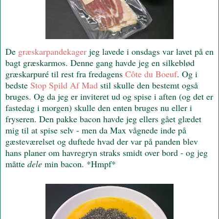
De
græskarpandekager
jeg lavede i onsdags var lavet på en
bagt græskarmos. Denne gang havde jeg en silkeblød
græskarpuré til rest fra fredagens
Côte du Boeuf
. Og i
bedste
Stop Spild Af Mad
stil skulle den bestemt også
bruges. Og da jeg er inviteret ud og spise i aften (og det er
fastedag i morgen) skulle den enten bruges nu eller i
fryseren. Den pakke bacon havde jeg ellers gået glædet
mig til at spise selv - men da Max vågnede inde på
gæsteværelset og duftede hvad der var på panden blev
hans planer om havregryn straks smidt over bord - og jeg
måtte
dele
min bacon. *Hmpf*