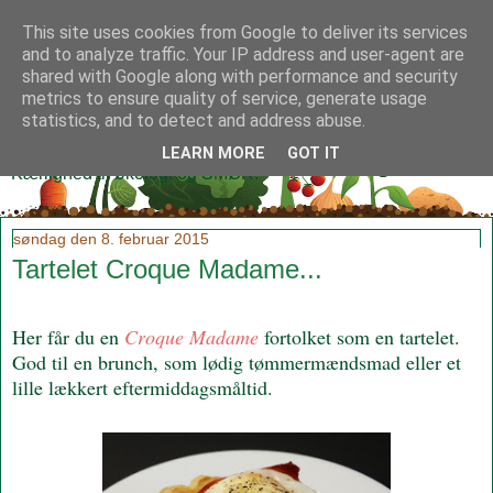
This site uses cookies from Google to deliver its services
and to analyze traffic. Your IP address and user-agent are
shared with Google along with performance and security
metrics to ensure quality of service, generate usage
Klidmoster.dk
statistics, and to detect and address abuse.
LEARN MORE
GOT IT
Kærlighed til økologi og SMØR!
søndag den 8. februar 2015
Tartelet Croque Madame...
Her får du en
Croque Madame
fortolket som en tartelet.
God til en brunch, som lødig tømmermændsmad eller et
lille lækkert eftermiddagsmåltid.