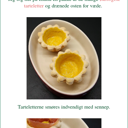
tarteletter
og drænede osten for væde.
Tarteletterne smøres indvendigt med sennep.