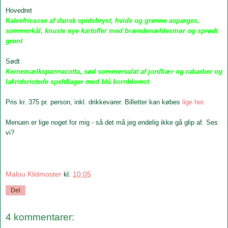
Hovedret
Kalvefricasse af dansk spidsbryst, hvide og grønne asparges,
sommerkål, knuste nye kartofler med brændenældesmør og sprødt
grønt
Sødt
Kernemælkspannacotta, sød sommersalat af jordbær og rabarber og
lakridsristede speltflager med blå kornblomst
Pris kr. 375 pr. person, inkl. drikkevarer. Billetter kan købes
lige her
.
Menuen er lige noget for mig - så det må jeg endelig ikke gå glip af. Ses
vi?
Malou Klidmoster
kl.
10.05
Del
4 kommentarer: