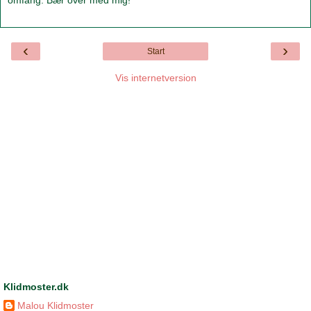
omfang. Bær over med mig!
‹
›
Start
Vis internetversion
Klidmoster.dk
Malou Klidmoster