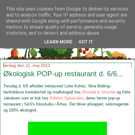
This site uses cookies from Google to deliver its services
and to analyze traffic. Your IP address and user-agent are
shared with Google along with performance and security
metrics to ensure quality of service, generate usage
Klidmoster.dk
statistics, and to detect and address abuse.
LEARN MORE
GOT IT
Kærlighed til økologi og SMØR!
lørdag den 11. maj 2013
Økologisk POP-up restaurant d. 6/6...
Torsdag d. 6/6 afholder trekløveret Lotte Kohrtz, Nina Malling -
henholdsvis kontaktchef og madfotograf hos
Skovdal & Skovdal
og Gitte
Jakobsen som er kok hos
Kählers Spisesalon
, deres første pop-up
restaurant i S&S's fotostudio i Århus. Det bliver afslappet, velsmagende
og 100% økologisk.