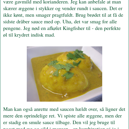
være gavmild med korianderen. Jeg kan anbefale at man
skærer æggene i stykker og vender rundt i saucen. Det er
ikke kønt, men smager pragtfuldt. Brug brødet til at få de
sidste dråber sauce med op. Uha, det var smag for alle
pengene. Jeg nød en afkølet Kingfisher til - den perfekte
øl til krydret indisk mad.
Man kan også anrette med saucen hældt over, så ligner det
mere den oprindelige ret. Vi spiste alle æggene, men der
er stadig en smule sauce tilbage. Den vil jeg bruge til
noget med æg og sild i morgen - en kombination vi jo i