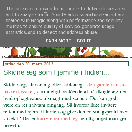
This site uses cookies from Google to deliver its services
and to analyze traffic. Your IP address and user-agent are
shared with Google along with performance and security
metrics to ensure quality of service, generate usage
Klidmoster.dk
statistics, and to detect and address abuse.
LEARN MORE
GOT IT
Kærlighed til økologi og SMØR!
lørdag den 30. marts 2013
Skidne æg som hjemme i Indien...
Skidne æg, skiden æg eller skidenæg -
den gamle danske
påskeklassiker
, oprindeligt bestående af hårdkogte æg i en
hvid opbagt sauce tilsmagt med sennep. Det kan godt
være en ret halvtam omgang. Så hvorfor ikke invitere
retten med hjem til Indien og give den en smagsprofil med
smæk i? Det er
karryretter med æg
nemlig noget man gør
meget i.