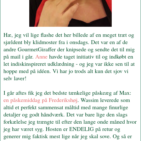
Hæ, jeg vil lige flashe det her billede af en meget træt og
sjældent bly klidmoster fra i onsdags. Det var en af de
andre GourmetGiraffer der knipsede og sendte det til mig
på mail i går.
Anne
havde taget initiativ til og indkøbt en
let indiskinspireret udklædning - og jeg var ikke sen til at
hoppe med på idéen. Vi har jo trods alt kun det sjov vi
selv laver!
I går aftes fik jeg det bedste tænkelige påskeæg af Max:
en påskemiddag på Frederikshøj
. Wassim leverede som
altid et perfekt sammensat måltid med mange finurlige
detaljer og godt håndværk. Det var bare lige den slags
forkælelse jeg trængte til efter den lange onde måned hvor
jeg har været syg. Hosten er ENDELIG på retur og
generer mig faktisk mest lige når jeg skal sove. Og så er