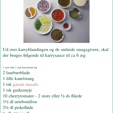
Ud over karryblandingen og de snittede smagsgivere, skal
der bruges følgende til karrysauce til ca 6 æg:
1 stort eller 2 små fintsnittede løg
2 laurbærblade
1 lille kanelstang
1 tsk
garam masala
1 tsk gurkemeje
10 cherrytomater - 2 store eller ½ ds flåede
1½ dl urtebouillon
2½ dl piskefløde
½ dl citronsaft