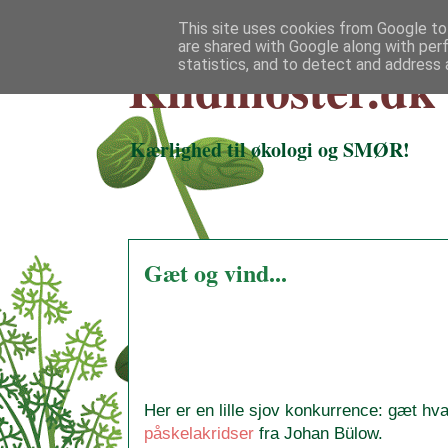
This site uses cookies from Google to 
are shared with Google along with per
Klidmoster.dk
statistics, and to detect and address 
Kærlighed til økologi og SMØR!
Gæt og vind...
Her er en lille sjov konkurrence: gæt hv
påskelakridser
fra Johan Bülow.