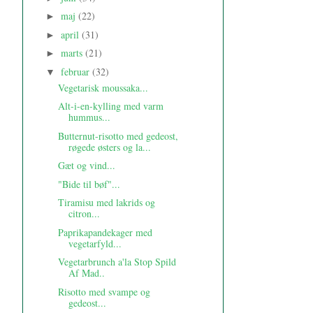
maj
(22)
►
april
(31)
►
marts
(21)
►
februar
(32)
▼
Vegetarisk moussaka...
Alt-i-en-kylling med varm
hummus...
Butternut-risotto med gedeost,
røgede østers og la...
Gæt og vind...
"Bide til bøf"...
Tiramisu med lakrids og
citron...
Paprikapandekager med
vegetarfyld...
Vegetarbrunch a'la Stop Spild
Af Mad..
Risotto med svampe og
gedeost...