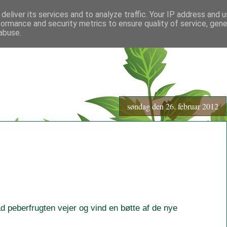
deliver its services and to analyze traffic. Your IP address and 
formance and security metrics to ensure quality of service, gen
abuse.
søndag den 26. februar 2012
ad peberfrugten vejer og vind en bøtte af de nye