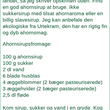
landet, så jeg skriver opskriften uden. Find
en god ahornsirup at bruge. Ikke
sukkersirup med tilsat ahornaroma eller en
billig slavesirup. Jeg kan anbefale den
økologiske fra Urtekram, den har en rigtig fin
og dyb ahornsmag.
Ahornsirupsfromage:
100 g ahornsirup
100 g sukker
2 dl vand
6 blade husblas
4 æggeblommer (2 bæger pasteuriserede)
3 æggehvider (2 bæger pasteuriserede)
2,5 dl fløde
Kom sirup, sukker og vand i en gryde. Kog