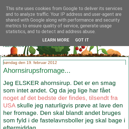
This site uses cookies from Google to deliver its services
and to analyze traffic. Your IP address and user-agent are
shared with Google along with performance and security
metrics to ensure quality of service, generate usage
Klidmoster.dk
statistics, and to detect and address abuse.
LEARN MORE
GOT IT
Kærlighed til økologi og SMØR!
søndag den 19. februar 2012
Ahornsirupsfromage...
Jeg ELSKER ahornsirup. Det er en smag
som intet andet. Og da jeg lige har fået
noget af det bedste der findes, tilsendt fra
USA
skulle jeg naturligvis prøve at lave den
her fromage. Den skal blandt andet bruges
som fyld i de fastelavnsboller jeg skal bage i
eftermiddag.