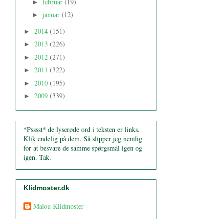
februar
(19)
►
januar
(12)
►
2014
(151)
►
2013
(226)
►
2012
(271)
►
2011
(322)
►
2010
(195)
►
2009
(339)
►
*Psssst* de lyserøde ord i teksten er links.
Klik endelig på dem. Så slipper jeg nemlig
for at besvare de samme spørgsmål igen og
igen. Tak.
Klidmoster.dk
Malou Klidmoster