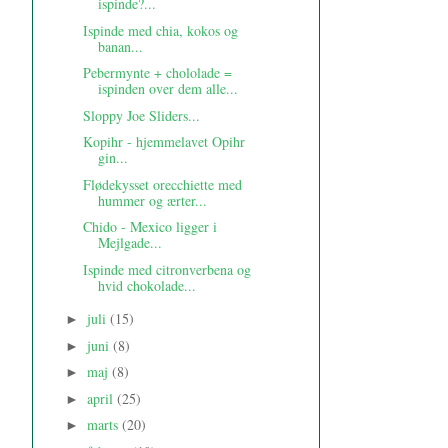
ispinde?...
Ispinde med chia, kokos og
banan...
Pebermynte + chololade =
ispinden over dem alle...
Sloppy Joe Sliders...
Kopihr - hjemmelavet Opihr
gin...
Flødekysset orecchiette med
hummer og ærter...
Chido - Mexico ligger i
Mejlgade...
Ispinde med citronverbena og
hvid chokolade...
juli
(15)
►
juni
(8)
►
maj
(8)
►
april
(25)
►
marts
(20)
►