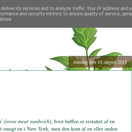
deliver its services and to analyze traffic. Your IP address and 
formance and security metrics to ensure quality of service, gen
abuse.
mandag den 10. august 2015
' (
loose meat sandwich
), hvor bøffen er erstattet af en
aft smagt en i New York, men den kom af en eller anden