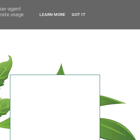
user-agent
erate usage
LEARN MORE
GOT IT