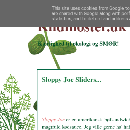
This site uses cookies from Google to 
are shared with Google along with per
Klidmoster.dk
statistics, and to detect and address 
Kærlighed til økologi og SMØR!
Sloppy Joe Sliders...
Sloppy Joe
er en amerikansk 'bøfsandwich
magtfuld kødsauce. Jeg ville gerne ha' h