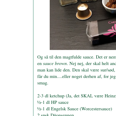
Og så til den magtfulde sauce. Det er nem
en
sauce brown
. Nej nej, der skal helt a
man kan lide den. Den skal være sur/sød,
får du min....eller noget derhen af, for 
smag.
2-3 dl ketchup (Ja, det SKAL være Heinz
½-1 dl HP sauce
½-1 dl Engelsk Sauce (Worcestersauce)
2 spsk Dijonsennep