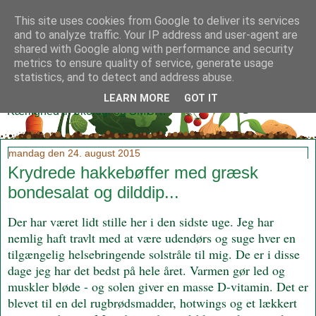
This site uses cookies from Google to deliver its services
and to analyze traffic. Your IP address and user-agent are
shared with Google along with performance and security
metrics to ensure quality of service, generate usage
Klidmoster.dk
statistics, and to detect and address abuse.
LEARN MORE
GOT IT
Kærlighed til økologi og SMØR!
mandag den 24. august 2015
Krydrede hakkebøffer med græsk
bondesalat og dilddip...
Der har været lidt stille her i den sidste uge. Jeg har
nemlig haft travlt med at være udendørs og suge hver en
tilgængelig helsebringende solstråle til mig. De er i disse
dage jeg har det bedst på hele året. Varmen gør led og
muskler bløde - og solen giver en masse D-vitamin. Det er
blevet til en del rugbrødsmadder, hotwings og et lækkert