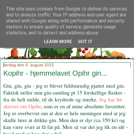
This site uses cookies from Google to deliver its services
and to analyze traffic. Your IP address and user-agent are
shared with Google along with performance and security
metrics to ensure quality of service, generate usage
Klidmoster.dk
statistics, and to detect and address abuse.
LEARN MORE
GOT IT
Kærlighed til økologi og SMØR!
lørdag den 8. august 2015
Kopihr - hjemmelavet Opihr gin...
Gin, gin, gin - jeg er blevet fuldstændig pjattet med gin.
Faktisk tæller min gin-samling pt 15 forskellige flasker -
fra de helt milde, til de krydrede og stærke.
Jeg har før
skrevet om Opihr
, som er en af mine absolutte favoritter.
Jeg er overbevist om at den er hele meningen med at jeg
skulle lære at drikke gin. Men den er dyr (ca 350 kr) og
kan være svær at få fat på. Men så var det jeg fik en idé -
hvad med at lave den selv?