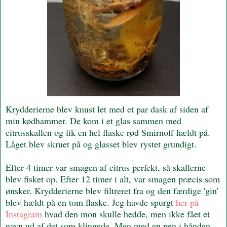
Krydderierne blev knust let med et par dask af siden af
min kødhammer. De kom i et glas sammen med
citrusskallen og fik en hel flaske rød Smirnoff hældt på.
Låget blev skruet på og glasset blev rystet grundigt.
Efter 4 timer var smagen af citrus perfekt, så skallerne
blev fisket op. Efter 12 timer i alt, var smagen præcis som
ønsker. Krydderierne blev filtreret fra og den færdige 'gin'
blev hældt på en tom flaske. Jeg havde spurgt
her på
Instagram
hvad den mon skulle hedde, men ikke fået et
navn ud af det som klingede. Men med en pen i hånden