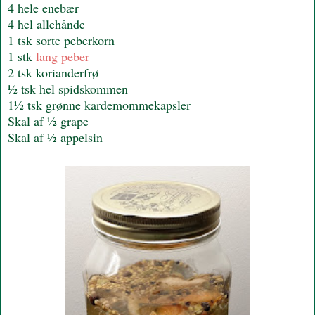
4 hele enebær
4 hel allehånde
1 tsk sorte peberkorn
1 stk
lang peber
2 tsk korianderfrø
½ tsk hel spidskommen
1½ tsk grønne kardemommekapsler
Skal af ½ grape
Skal af ½ appelsin