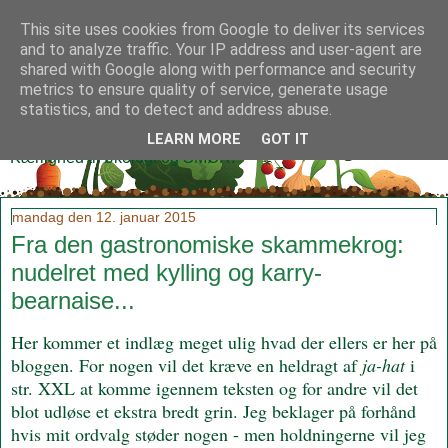
This site uses cookies from Google to deliver its services
and to analyze traffic. Your IP address and user-agent are
shared with Google along with performance and security
metrics to ensure quality of service, generate usage
Klidmoster.dk
statistics, and to detect and address abuse.
LEARN MORE
GOT IT
Kærlighed til økologi og SMØR!
mandag den 12. januar 2015
Fra den gastronomiske skammekrog:
nudelret med kylling og karry-
bearnaise...
Her kommer et indlæg meget ulig hvad der ellers er her på
bloggen. For nogen vil det kræve en heldragt af
ja-hat
i
str. XXL at komme igennem teksten og for andre vil det
blot udløse et ekstra bredt grin. Jeg beklager på forhånd
hvis mit ordvalg støder nogen - men holdningerne vil jeg