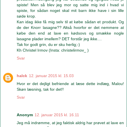
spiste! Men så blev jeg mor og satte mig ind i hvad vi
spiste, for sådan noget skal mit barn ikke have i sin lille
søde krop.
Kan idag ikke få mig selv til at købe sådan et produkt. Og
de der Knorr lasagne?? Altså hvorfor er det nemmere at
købe den end at lave en kødsovs og smække nogle
lasagne plader imellem? DET forstår jeg ikke....
Tak for godt grin, du er sku herlig;-)
Kh Christel Irmov (Insta: christelirmov_ )
Svar
halck
12. januar 2015 kl. 15.03
Hvor er det dejligt befriende at læse dette indlæg, Malou!
Skøn læsning, tak for det!!
Svar
Anonym
12. januar 2015 kl. 16.11
Jeg må indrømme, at jeg faktisk aldrig har prøvet at lave en