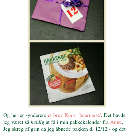
Og her er synderen:
et brev Knorr 'bearnaise'
. Det havde
jeg været så
heldig
at få i min pakkekalender fra
Anne
.
Jeg skreg af grin da jeg åbnede pakken d. 12/12 - og det