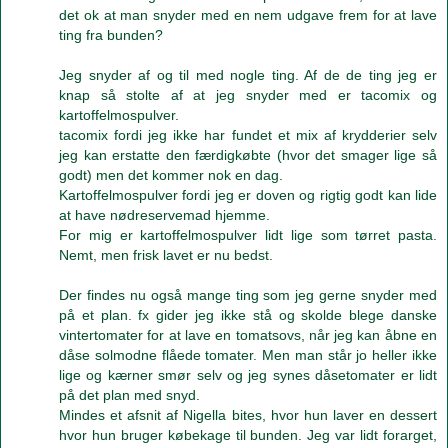
det ok at man snyder med en nem udgave frem for at lave
ting fra bunden?
Jeg snyder af og til med nogle ting. Af de de ting jeg er
knap så stolte af at jeg snyder med er tacomix og
kartoffelmospulver.
tacomix fordi jeg ikke har fundet et mix af krydderier selv
jeg kan erstatte den færdigkøbte (hvor det smager lige så
godt) men det kommer nok en dag.
Kartoffelmospulver fordi jeg er doven og rigtig godt kan lide
at have nødreservemad hjemme.
For mig er kartoffelmospulver lidt lige som tørret pasta.
Nemt, men frisk lavet er nu bedst.
Der findes nu også mange ting som jeg gerne snyder med
på et plan. fx gider jeg ikke stå og skolde blege danske
vintertomater for at lave en tomatsovs, når jeg kan åbne en
dåse solmodne flåede tomater. Men man står jo heller ikke
lige og kærner smør selv og jeg synes dåsetomater er lidt
på det plan med snyd.
Mindes et afsnit af Nigella bites, hvor hun laver en dessert
hvor hun bruger købekage til bunden. Jeg var lidt forarget,