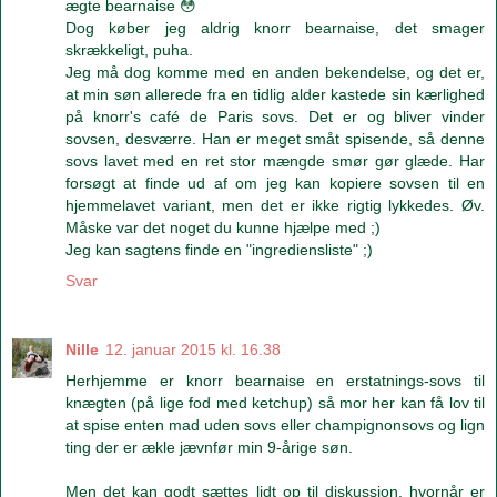
ægte bearnaise 😳
Dog køber jeg aldrig knorr bearnaise, det smager
skrækkeligt, puha.
Jeg må dog komme med en anden bekendelse, og det er,
at min søn allerede fra en tidlig alder kastede sin kærlighed
på knorr's café de Paris sovs. Det er og bliver vinder
sovsen, desværre. Han er meget småt spisende, så denne
sovs lavet med en ret stor mængde smør gør glæde. Har
forsøgt at finde ud af om jeg kan kopiere sovsen til en
hjemmelavet variant, men det er ikke rigtig lykkedes. Øv.
Måske var det noget du kunne hjælpe med ;)
Jeg kan sagtens finde en "ingrediensliste" ;)
Svar
Nille
12. januar 2015 kl. 16.38
Herhjemme er knorr bearnaise en erstatnings-sovs til
knægten (på lige fod med ketchup) så mor her kan få lov til
at spise enten mad uden sovs eller champignonsovs og lign
ting der er ækle jævnfør min 9-årige søn.
Men det kan godt sættes lidt op til diskussion, hvornår er