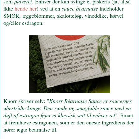
som
pulveret
. Enhver der kan svinge et piskeris (ja, altså
ikke
hende her
) ved at en
sauce bearnaise
indeholder
SMØR, æggeblommer, skalotteløg, vineddike, kørvel
og/eller esdragon.
Knorr skriver selv: "
Knorr Béarnaise Sauce er saucernes
ubestridte konge. Den runde og smagfulde sauce med en
duft af estragon føjer et klassisk snit til enhver ret
". Smart
at fremhæve estragonen, som er den eneste ingrediens der
hører ægte bearnaise til.