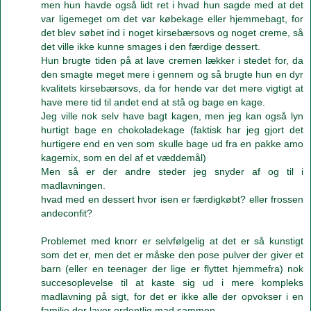
men hun havde også lidt ret i hvad hun sagde med at det
var ligemeget om det var købekage eller hjemmebagt, for
det blev søbet ind i noget kirsebærsovs og noget creme, så
det ville ikke kunne smages i den færdige dessert.
Hun brugte tiden på at lave cremen lækker i stedet for, da
den smagte meget mere i gennem og så brugte hun en dyr
kvalitets kirsebærsovs, da for hende var det mere vigtigt at
have mere tid til andet end at stå og bage en kage.
Jeg ville nok selv have bagt kagen, men jeg kan også lyn
hurtigt bage en chokoladekage (faktisk har jeg gjort det
hurtigere end en ven som skulle bage ud fra en pakke amo
kagemix, som en del af et væddemål)
Men så er der andre steder jeg snyder af og til i
madlavningen.
hvad med en dessert hvor isen er færdigkøbt? eller frossen
andeconfit?
Problemet med knorr er selvfølgelig at det er så kunstigt
som det er, men det er måske den pose pulver der giver et
barn (eller en teenager der lige er flyttet hjemmefra) nok
succesoplevelse til at kaste sig ud i mere kompleks
madlavning på sigt, for det er ikke alle der opvokser i en
familie der laver ordentlig mad sammen.