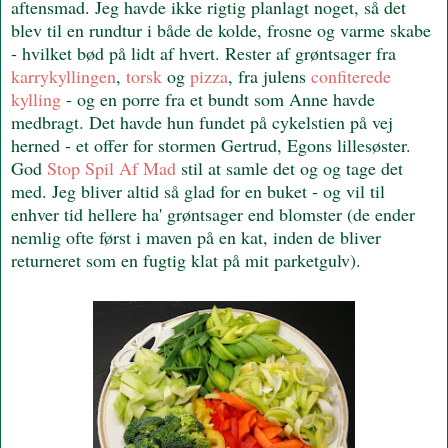
aftensmad. Jeg havde ikke rigtig planlagt noget, så det
blev til en rundtur i både de kolde, frosne og varme skabe
- hvilket bød på lidt af hvert. Rester af grøntsager fra
karrykyllingen
,
torsk
og
pizza
, fra julens
confiterede
kylling
- og en porre fra et bundt som Anne havde
medbragt. Det havde hun fundet på cykelstien på vej
herned - et offer for stormen Gertrud, Egons lillesøster.
God
Stop Spil Af Mad
stil at samle det og og tage det
med. Jeg bliver altid så glad for en buket - og vil til
enhver tid hellere ha' grøntsager end blomster (de ender
nemlig ofte først i maven på en kat, inden de bliver
returneret som en fugtig klat på mit parketgulv).