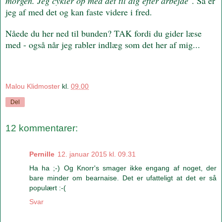
morgen. Jeg cykler op med det til dig efter arbejde
". Så er
jeg af med det og kan faste videre i fred.
Nåede du her ned til bunden? TAK fordi du gider læse
med - også når jeg rabler indlæg som det her af mig...
Malou Klidmoster
kl.
09.00
Del
12 kommentarer:
Pernille
12. januar 2015 kl. 09.31
Ha ha ;-) Og Knorr's smager ikke engang af noget, der
bare minder om bearnaise. Det er ufatteligt at det er så
populært :-(
Svar