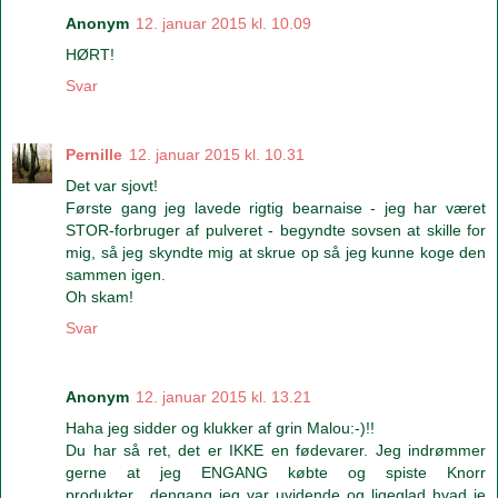
Anonym
12. januar 2015 kl. 10.09
HØRT!
Svar
Pernille
12. januar 2015 kl. 10.31
Det var sjovt!
Første gang jeg lavede rigtig bearnaise - jeg har været
STOR-forbruger af pulveret - begyndte sovsen at skille for
mig, så jeg skyndte mig at skrue op så jeg kunne koge den
sammen igen.
Oh skam!
Svar
Anonym
12. januar 2015 kl. 13.21
Haha jeg sidder og klukker af grin Malou:-)!!
Du har så ret, det er IKKE en fødevarer. Jeg indrømmer
gerne at jeg ENGANG købte og spiste Knorr
produkter....dengang jeg var uvidende og ligeglad hvad je