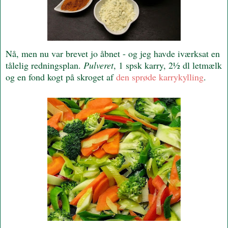
Nå, men nu var brevet jo åbnet - og jeg havde iværksat en
tålelig redningsplan.
Pulveret
, 1 spsk karry, 2½ dl letmælk
og en fond kogt på skroget af
den sprøde karrykylling
.