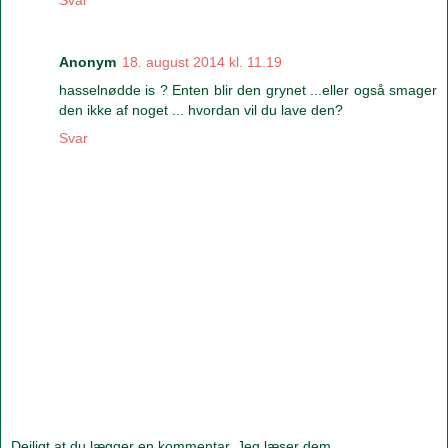
Svar
Anonym
18. august 2014 kl. 11.19
hasselnødde is ? Enten blir den grynet ...eller også smager
den ikke af noget ... hvordan vil du lave den?
Svar
Dejligt at du lægger en kommentar. Jeg læser dem