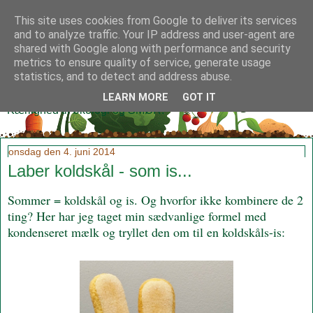
This site uses cookies from Google to deliver its services
and to analyze traffic. Your IP address and user-agent are
shared with Google along with performance and security
metrics to ensure quality of service, generate usage
Klidmoster.dk
statistics, and to detect and address abuse.
LEARN MORE
GOT IT
Kærlighed til økologi og SMØR!
onsdag den 4. juni 2014
Laber koldskål - som is...
Sommer = koldskål og is. Og hvorfor ikke kombinere de 2
ting? Her har jeg taget min sædvanlige formel med
kondenseret mælk og tryllet den om til en koldskåls-is: