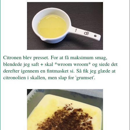
Citronen blev presset. For at få maksimum smag,
blendede jeg saft + skal *wroom wroom* og siede det
derefter igennem en fintmasket si. Så fik jeg glæde at
citronolien i skallen, men slap for 'grumset'
.