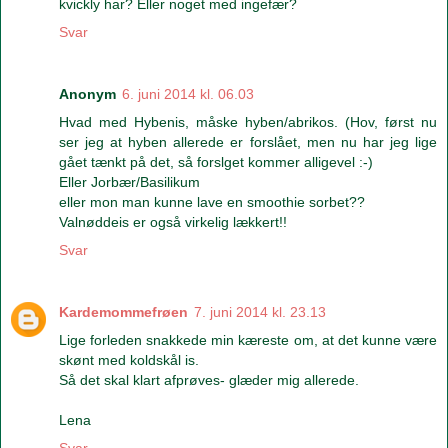
kvickly har? Eller noget med ingefær?
Svar
Anonym
6. juni 2014 kl. 06.03
Hvad med Hybenis, måske hyben/abrikos. (Hov, først nu
ser jeg at hyben allerede er forslået, men nu har jeg lige
gået tænkt på det, så forslget kommer alligevel :-)
Eller Jorbær/Basilikum
eller mon man kunne lave en smoothie sorbet??
Valnøddeis er også virkelig lækkert!!
Svar
Kardemommefrøen
7. juni 2014 kl. 23.13
Lige forleden snakkede min kæreste om, at det kunne være
skønt med koldskål is.
Så det skal klart afprøves- glæder mig allerede.
Lena