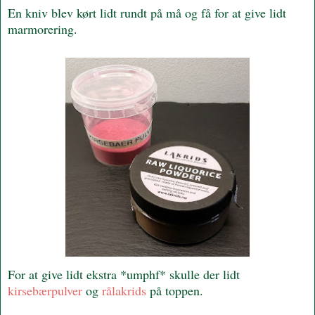
En kniv blev kørt lidt rundt på må og få for at give lidt
marmorering.
For at give lidt ekstra *umphf* skulle der lidt
kirsebærpulver
og
rålakrids
på toppen.