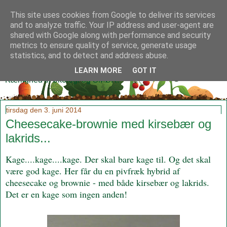
This site uses cookies from Google to deliver its services
and to analyze traffic. Your IP address and user-agent are
shared with Google along with performance and security
metrics to ensure quality of service, generate usage
Klidmoster.dk
statistics, and to detect and address abuse.
LEARN MORE
GOT IT
Kærlighed til økologi og SMØR!
tirsdag den 3. juni 2014
Cheesecake-brownie med kirsebær og
lakrids...
Kage....kage....kage. Der skal bare kage til. Og det skal
være god kage. Her får du en pivfræk hybrid af
cheesecake og brownie - med både kirsebær og lakrids.
Det er en kage som ingen anden!