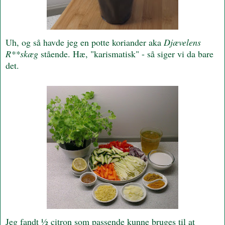
Uh, og så havde jeg en potte koriander aka
Djævelens
R**skæg
stående. Hæ, "karismatisk" - så siger vi da bare
det.
Jeg fandt ½ citron som passende kunne bruges til at