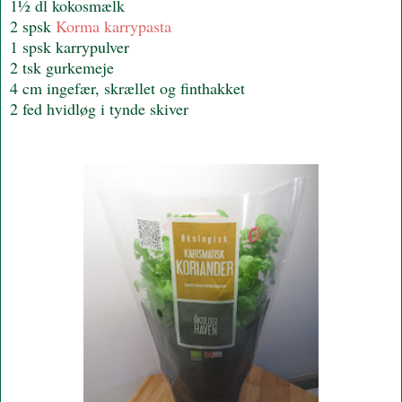
1½ dl kokosmælk
2 spsk
Korma karrypasta
1 spsk karrypulver
2 tsk gurkemeje
4 cm ingefær, skrællet og finthakket
2 fed hvidløg i tynde skiver