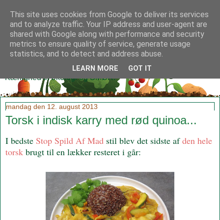
This site uses cookies from Google to deliver its services
and to analyze traffic. Your IP address and user-agent are
shared with Google along with performance and security
metrics to ensure quality of service, generate usage
Klidmoster.dk
statistics, and to detect and address abuse.
LEARN MORE
GOT IT
Kærlighed til økologi og SMØR!
mandag den 12. august 2013
Torsk i indisk karry med rød quinoa...
I bedste
Stop Spild Af Mad
stil blev det sidste af
den hele
torsk
brugt til en lækker resteret i går: