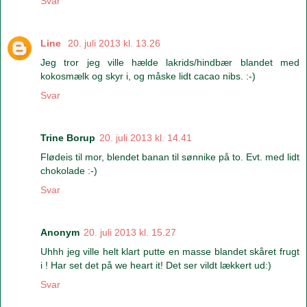
Svar
Line
20. juli 2013 kl. 13.26
Jeg tror jeg ville hælde lakrids/hindbær blandet med
kokosmælk og skyr i, og måske lidt cacao nibs. :-)
Svar
Trine Borup
20. juli 2013 kl. 14.41
Flødeis til mor, blendet banan til sønnike på to. Evt. med lidt
chokolade :-)
Svar
Anonym
20. juli 2013 kl. 15.27
Uhhh jeg ville helt klart putte en masse blandet skåret frugt
i ! Har set det på we heart it! Det ser vildt lækkert ud:)
Svar