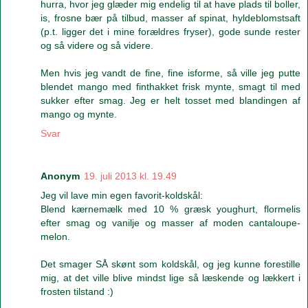
hurra, hvor jeg glæder mig endelig til at have plads til boller,
is, frosne bær på tilbud, masser af spinat, hyldeblomstsaft
(p.t. ligger det i mine forældres fryser), gode sunde rester
og så videre og så videre.
Men hvis jeg vandt de fine, fine isforme, så ville jeg putte
blendet mango med finthakket frisk mynte, smagt til med
sukker efter smag. Jeg er helt tosset med blandingen af
mango og mynte.
Svar
Anonym
19. juli 2013 kl. 19.49
Jeg vil lave min egen favorit-koldskål:
Blend kærnemælk med 10 % græsk youghurt, flormelis
efter smag og vanilje og masser af moden cantaloupe-
melon.
Det smager SÅ skønt som koldskål, og jeg kunne forestille
mig, at det ville blive mindst lige så læskende og lækkert i
frosten tilstand :)