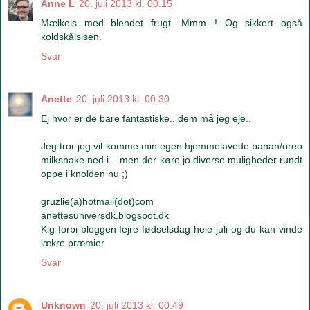
Anne L
20. juli 2013 kl. 00.15
Mælkeis med blendet frugt. Mmm...! Og sikkert også
koldskålsisen.
Svar
Anette
20. juli 2013 kl. 00.30
Ej hvor er de bare fantastiske.. dem må jeg eje..
Jeg tror jeg vil komme min egen hjemmelavede banan/oreo
milkshake ned i... men der køre jo diverse muligheder rundt
oppe i knolden nu ;)
gruzlie(a)hotmail(dot)com
anettesuniversdk.blogspot.dk
Kig forbi bloggen fejre fødselsdag hele juli og du kan vinde
lækre præmier
Svar
Unknown
20. juli 2013 kl. 00.49