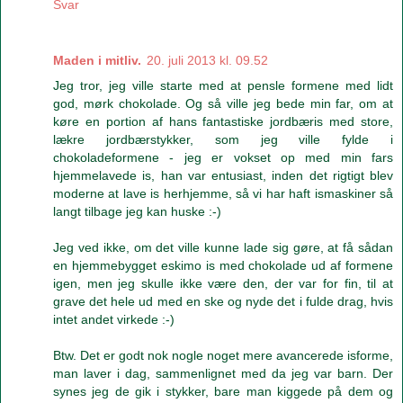
Svar
Maden i mitliv.
20. juli 2013 kl. 09.52
Jeg tror, jeg ville starte med at pensle formene med lidt
god, mørk chokolade. Og så ville jeg bede min far, om at
køre en portion af hans fantastiske jordbæris med store,
lækre jordbærstykker, som jeg ville fylde i
chokoladeformene - jeg er vokset op med min fars
hjemmelavede is, han var entusiast, inden det rigtigt blev
moderne at lave is herhjemme, så vi har haft ismaskiner så
langt tilbage jeg kan huske :-)
Jeg ved ikke, om det ville kunne lade sig gøre, at få sådan
en hjemmebygget eskimo is med chokolade ud af formene
igen, men jeg skulle ikke være den, der var for fin, til at
grave det hele ud med en ske og nyde det i fulde drag, hvis
intet andet virkede :-)
Btw. Det er godt nok nogle noget mere avancerede isforme,
man laver i dag, sammenlignet med da jeg var barn. Der
synes jeg de gik i stykker, bare man kiggede på dem og