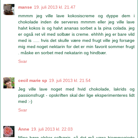
manse
19. juli 2013 kl. 21.47
mmmm jeg ville lave kokosiscreme og dyppe dem i
chokolade inden de serveres mmmm eller jeg ville lave
halvt kokos is og halvt ananas sorbet a la pina colada. jeg
er også ret vil med solbær is creme. ehhhh jeg er bare vild
med is ..... hvis det skulle være med frugt ville jeg forsøge
mig med noget nektarin for det er min favorit sommer frugt
. måske en sorbet med nekatarin og hindbær.
Svar
cecil marie sp
19. juli 2013 kl. 21.54
Jeg ville lave noget med hvid chokolade, lakrids og
passionsfrugt - opskriften skal der lige eksperimenteres lidt
med :-)
Svar
Anne
19. juli 2013 kl. 22.03
Mine børn elsker solbæris, så det må være hjemmegjorte