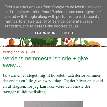
This site uses cookies from Google to deliver its services
and to analyze traffic. Your IP address and user-agent are
shared with Google along with performance and security
metrics to ensure quality of service, generate usage
Klidmoster.dk
statistics, and to detect and address abuse.
LEARN MORE
GOT IT
Kærlighed til økologi og SMØR!
fredag den 19. juli 2013
Verdens nemmeste ispinde + give-
away...
Ja, varmen er steget mig til hovedet.....så derfor kommer
der endnu en lille give-away i dag. Og det bliver en iskold
en af slagsen, for jeg kan ikke være den eneste der
trænger til lidt nedkøling.