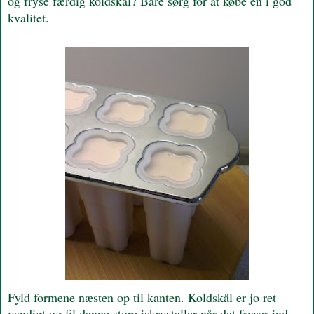
og fryse færdig koldskål? Bare sørg for at købe en i god
kvalitet.
Fyld formene næsten op til kanten. Koldskål er jo ret
vandigt og fil danne store iskrystaller når det fryser ind.