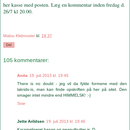
her kasse med posten. Læg en kommentar inden fredag d.
26/7 kl 20.00.
Malou Klidmoster
kl.
19.37
Del
105 kommentarer:
Anita
19. juli 2013 kl. 19.45
There is no doubt - jeg vil da fylde formene med den
lakrids-is, man kan finde opskriften på her på sitet. Den
smager intet mindre end HIMMELSK! :-)
Svar
Jette Arildsen
19. juli 2013 kl. 19.46
Karameliseret banan og peanutbutter is :D