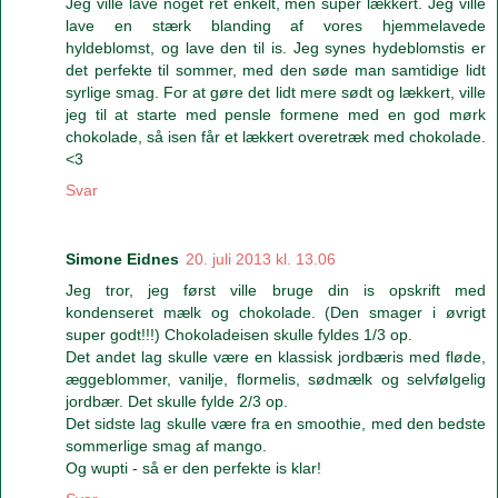
Jeg ville lave noget ret enkelt, men super lækkert. Jeg ville
lave en stærk blanding af vores hjemmelavede
hyldeblomst, og lave den til is. Jeg synes hydeblomstis er
det perfekte til sommer, med den søde man samtidige lidt
syrlige smag. For at gøre det lidt mere sødt og lækkert, ville
jeg til at starte med pensle formene med en god mørk
chokolade, så isen får et lækkert overetræk med chokolade.
<3
Svar
Simone Eidnes
20. juli 2013 kl. 13.06
Jeg tror, jeg først ville bruge din is opskrift med
kondenseret mælk og chokolade. (Den smager i øvrigt
super godt!!!) Chokoladeisen skulle fyldes 1/3 op.
Det andet lag skulle være en klassisk jordbæris med fløde,
æggeblommer, vanilje, flormelis, sødmælk og selvfølgelig
jordbær. Det skulle fylde 2/3 op.
Det sidste lag skulle være fra en smoothie, med den bedste
sommerlige smag af mango.
Og wupti - så er den perfekte is klar!