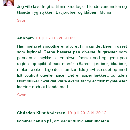
Jeg ville lave frugt is til min krudtugle, blende vandmelon og
tilsætte frygtstykker.. Evt jordbær og blåbær.. Mums
Svar
Anonym
19. juli 2013 kl. 20.09
Hjemmelavet smoothie er altid et hit naar det bliver frosset
som ispinde! Gerne baseret paa diverse frugtrester som
gennem et stykke tid er blevet frosset ned og gemt paa
ægte stop-spild-af-mad-manér. (Banan, jordbær, blaabær,
melon, æble... Lige det man kan lide!) Evt. spædet op med
lidt yoghurt og/eller juice. Det er super lækkert, og uden
tilsat sukker. Skal det være ekstra fancy er frisk mynte eller
ingefær godt at blende med.
Svar
Christian Klint Andersen
19. juli 2013 kl. 20.12
kommer helt an på, om det er til mig eller ungerne...