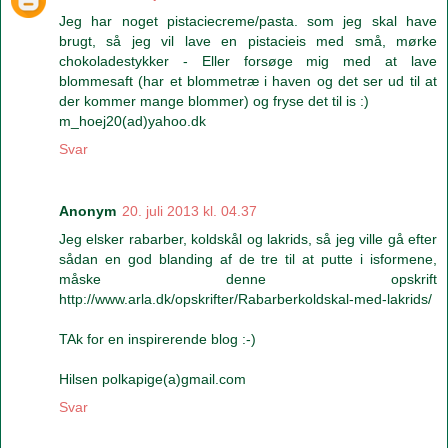
Jeg har noget pistaciecreme/pasta. som jeg skal have
brugt, så jeg vil lave en pistacieis med små, mørke
chokoladestykker - Eller forsøge mig med at lave
blommesaft (har et blommetræ i haven og det ser ud til at
der kommer mange blommer) og fryse det til is :)
m_hoej20(ad)yahoo.dk
Svar
Anonym
20. juli 2013 kl. 04.37
Jeg elsker rabarber, koldskål og lakrids, så jeg ville gå efter
sådan en god blanding af de tre til at putte i isformene,
måske denne opskrift
http://www.arla.dk/opskrifter/Rabarberkoldskal-med-lakrids/
TAk for en inspirerende blog :-)
Hilsen polkapige(a)gmail.com
Svar