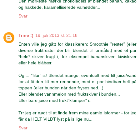
Den mørkeste mørke chokoladeis af blendet banan, kakao
og hakkede, karamelliserede valnødder...
Svar
Trine :)
19. juli 2013 kl. 21.18
Enten ville jeg gått for klassikeren; Smoothie "rester" (eller
diverse fruktrester der blir blendet til formålet) med et par
*hele* skiver frugt i, for eksempel bananskiver, kiwiskiver
eller hele blåbær.
Og.... "filur" is! Blendet mango, eventuelt med litt juice/vand
for at få den litt mer rennende, med et par hindbær helt på
toppen (eller bunden når den fryses ned...)
Eller blendet vannmelon med fruktskiver i bunden...
Eller bare juice med frukt"klumper" i..
Trr jeg er nødt til at finde frem mine gamle isformer - for jeg
får da HELT VILDT lyst på is lige nu...
Svar