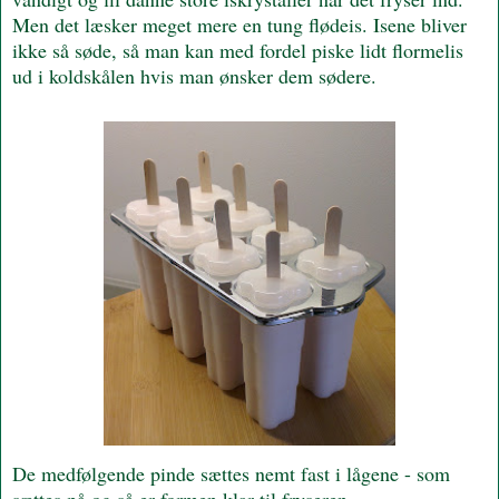
Men det læsker meget mere en tung flødeis. Isene bliver
ikke så søde, så man kan med fordel piske lidt flormelis
ud i koldskålen hvis man ønsker dem sødere.
De medfølgende pinde sættes nemt fast i lågene - som
sættes på og så er formen klar til fryseren.