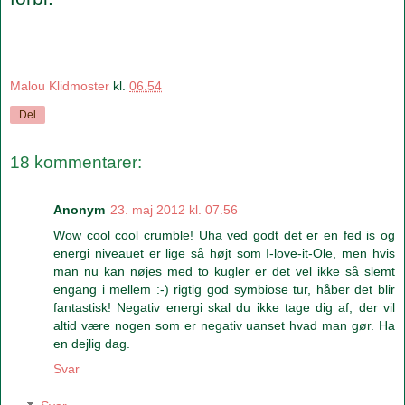
Malou Klidmoster
kl.
06.54
Del
18 kommentarer:
Anonym
23. maj 2012 kl. 07.56
Wow cool cool crumble! Uha ved godt det er en fed is og
energi niveauet er lige så højt som I-love-it-Ole, men hvis
man nu kan nøjes med to kugler er det vel ikke så slemt
engang i mellem :-) rigtig god symbiose tur, håber det blir
fantastisk! Negativ energi skal du ikke tage dig af, der vil
altid være nogen som er negativ uanset hvad man gør. Ha
en dejlig dag.
Svar