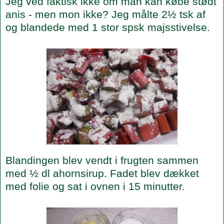
Jeg ved faktisk ikke om man kan købe stødt
anis - men mon ikke? Jeg målte 2½ tsk af
og blandede med 1 stor spsk majsstivelse.
Blandingen blev vendt i frugten sammen
med ½ dl ahornsirup. Fadet blev dækket
med folie og sat i ovnen i 15 minutter.