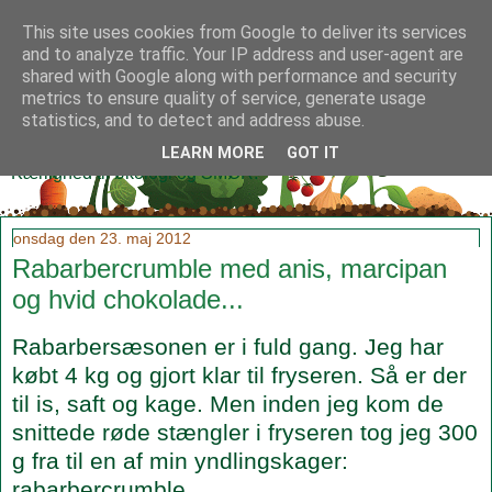
This site uses cookies from Google to deliver its services
and to analyze traffic. Your IP address and user-agent are
shared with Google along with performance and security
metrics to ensure quality of service, generate usage
Klidmoster.dk
statistics, and to detect and address abuse.
LEARN MORE
GOT IT
Kærlighed til økologi og SMØR!
onsdag den 23. maj 2012
Rabarbercrumble med anis, marcipan
og hvid chokolade...
Rabarbersæsonen er i fuld gang. Jeg har
købt 4 kg og gjort klar til fryseren. Så er der
til is, saft og kage. Men inden jeg kom de
snittede røde stængler i fryseren tog jeg 300
g fra til en af min yndlingskager:
rabarbercrumble.