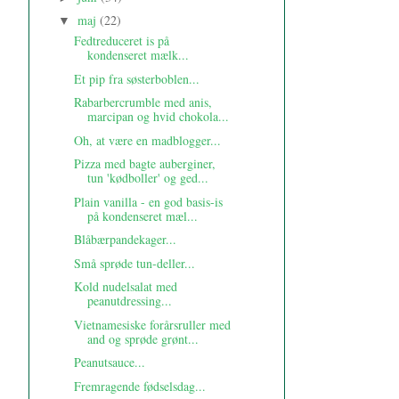
maj
(22)
▼
Fedtreduceret is på
kondenseret mælk...
Et pip fra søsterboblen...
Rabarbercrumble med anis,
marcipan og hvid chokola...
Oh, at være en madblogger...
Pizza med bagte auberginer,
tun 'kødboller' og ged...
Plain vanilla - en god basis-is
på kondenseret mæl...
Blåbærpandekager...
Små sprøde tun-deller...
Kold nudelsalat med
peanutdressing...
Vietnamesiske forårsruller med
and og sprøde grønt...
Peanutsauce...
Fremragende fødselsdag...