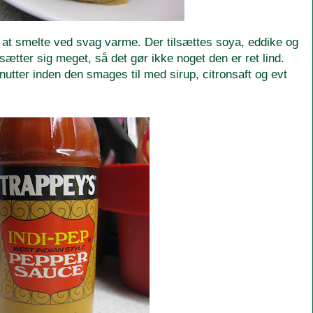
il at smelte ved svag varme. Der tilsættes soya, eddike og
ætter sig meget, så det gør ikke noget den er ret lind.
utter inden den smages til med sirup, citronsaft og evt