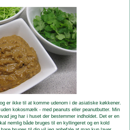
og er ikke til at komme udenom i de asiatiske køkkener.
ler uden kokosmælk - med peanuts eller peanutbutter. Min
r hvad jeg har i huset der bestemmer indholdet. Det er en
al nemlig både bruges til en kyllingeret og en kold
re bruges til dip vil jeg anbefale at man kun laver