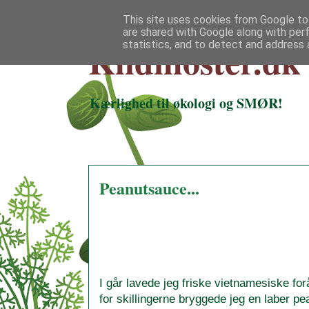
This site uses cookies from Google to 
are shared with Google along with per
Klidmoster.dk
statistics, and to detect and address 
Kærlighed til økologi og SMØR!
Peanutsauce...
I går lavede jeg friske vietnamesiske for
for skillingerne bryggede jeg en laber p