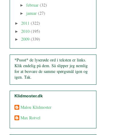
februar
(32)
►
januar
(27)
►
2011
(322)
►
2010
(195)
►
2009
(339)
►
*Psssst* de lyserøde ord i teksten er links.
Klik endelig på dem. Så slipper jeg nemlig
for at besvare de samme spørgsmål igen og
igen. Tak.
Klidmoster.dk
Malou Klidmoster
Max Rotvel