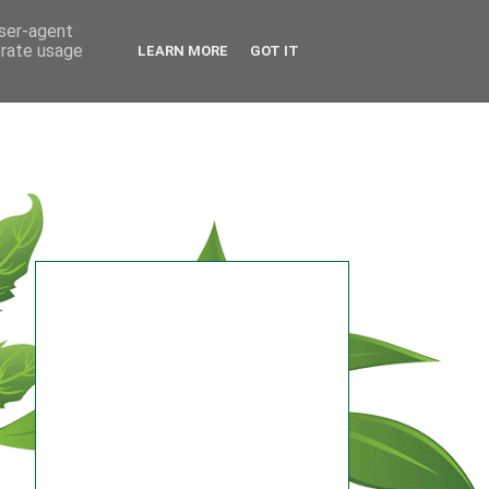
user-agent
erate usage
LEARN MORE
GOT IT