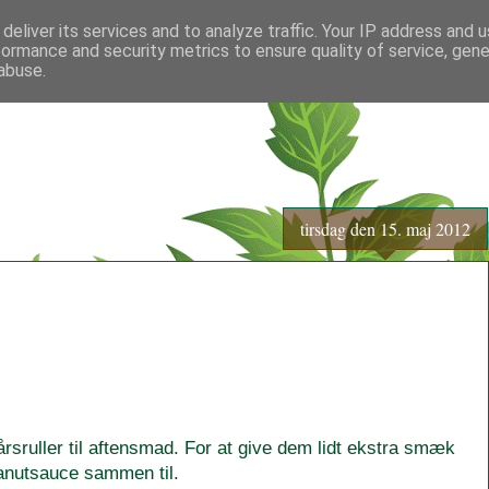
deliver its services and to analyze traffic. Your IP address and 
formance and security metrics to ensure quality of service, gen
abuse.
tirsdag den 15. maj 2012
årsruller til aftensmad. For at give dem lidt ekstra smæk
eanutsauce sammen til.