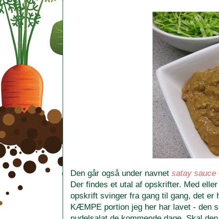
Den går også under navnet
satay sauce
Der findes et utal af opskrifter. Med el
opskrift svinger fra gang til gang, det e
KÆMPE portion jeg her har lavet - den sk
nudelsalat de kommende dage. Skal den ba