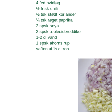
4 fed hvidløg
½ frisk chili
½ tsk stødt koriander
¼ tsk røget paprika
2 spsk soya
2 spsk æblecidereddike
1-2 dl vand
1 spsk ahornsirup
saften af ½ citron