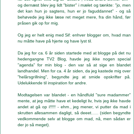
og dernæst blev jeg lidt "bister" i mælet og tænkte: "jo, men
det kan hun jo sagtens, hun er jo faguddannet" - og så
behøvede jeg ikke læse ret meget mere, fra din hånd, før
pråsen gik op for mig.
Og jeg er helt enig med Sif: enhver blogger om, hvad man
nu måtte have på hjerte og have lyst til.
Da jeg for ca. 6 år siden startede med at blogge på det nu
hedengangne TV2 Blog, havde jeg ikke nogen special
"agenda" for min blog - den var så at sige en blandet
landhandel. Men for ca. 4 år siden, da jeg kastede mig over
"helårsgrillning", begyndte jeg at smide opskrifter på.
Udelukkende til inspiration for andre.
Modtagelsen var blandet - en håndfuld "sure madammer"
mente, at jeg måtte have et kedeligt liv, hvis jeg ikke havde
andet at gå op i!!!!! - ehm., jeg mener, vi putter da mad i
skrutten allesammen dagligt, så deeet...... (siden begyndte
vedkommende selv at blogge om mad, nå, men sådan er
der jo så meget).