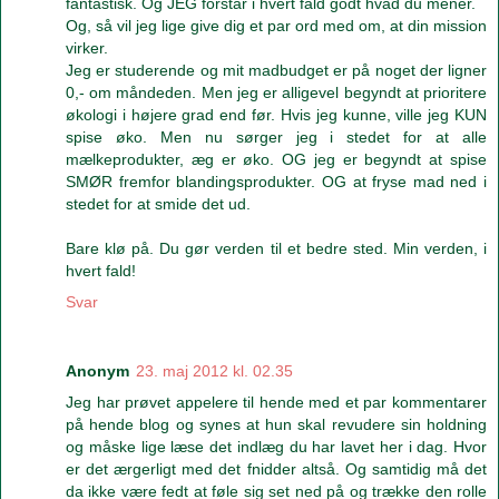
fantastisk. Og JEG forstår i hvert fald godt hvad du mener.
Og, så vil jeg lige give dig et par ord med om, at din mission
virker.
Jeg er studerende og mit madbudget er på noget der ligner
0,- om måndeden. Men jeg er alligevel begyndt at prioritere
økologi i højere grad end før. Hvis jeg kunne, ville jeg KUN
spise øko. Men nu sørger jeg i stedet for at alle
mælkeprodukter, æg er øko. OG jeg er begyndt at spise
SMØR fremfor blandingsprodukter. OG at fryse mad ned i
stedet for at smide det ud.
Bare klø på. Du gør verden til et bedre sted. Min verden, i
hvert fald!
Svar
Anonym
23. maj 2012 kl. 02.35
Jeg har prøvet appelere til hende med et par kommentarer
på hende blog og synes at hun skal revudere sin holdning
og måske lige læse det indlæg du har lavet her i dag. Hvor
er det ærgerligt med det fnidder altså. Og samtidig må det
da ikke være fedt at føle sig set ned på og trække den rolle