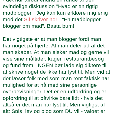
evindelige diskussion "Hvad er en rigtig
madblogger". Jeg kan kun erklære mig enig
med det
Sif skriver her
- "En madblogger
blogger om mad". Basta bum!
Det vigtigste er at man blogger fordi man
har noget på hjerte. At man deler ud af det
man skaber. At man elsker mad og gerne vil
vise sine måltider, kager, restaurantbesøg
og fund frem. INGEN bør lade sig diktere til
at skrive noget de ikke har lyst til. Men vid at
der læser folk med som man rent faktisk har
mulighed for at nå med sine personlige
overbevisninger. Det er en udfordring og er
opfordring til at påvirke bare lidt - hvis det
altså er det man har lyst til. Men vigtigst af
alt: Spis, lev og blog som DU vil - valget er