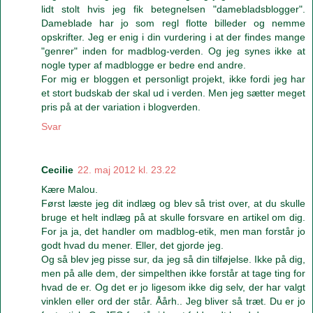
lidt stolt hvis jeg fik betegnelsen "damebladsblogger".
Dameblade har jo som regl flotte billeder og nemme
opskrifter. Jeg er enig i din vurdering i at der findes mange
"genrer" inden for madblog-verden. Og jeg synes ikke at
nogle typer af madblogge er bedre end andre.
For mig er bloggen et personligt projekt, ikke fordi jeg har
et stort budskab der skal ud i verden. Men jeg sætter meget
pris på at der variation i blogverden.
Svar
Cecilie
22. maj 2012 kl. 23.22
Kære Malou.
Først læste jeg dit indlæg og blev så trist over, at du skulle
bruge et helt indlæg på at skulle forsvare en artikel om dig.
For ja ja, det handler om madblog-etik, men man forstår jo
godt hvad du mener. Eller, det gjorde jeg.
Og så blev jeg pisse sur, da jeg så din tilføjelse. Ikke på dig,
men på alle dem, der simpelthen ikke forstår at tage ting for
hvad de er. Og det er jo ligesom ikke dig selv, der har valgt
vinklen eller ord der står. Åårh.. Jeg bliver så træt. Du er jo