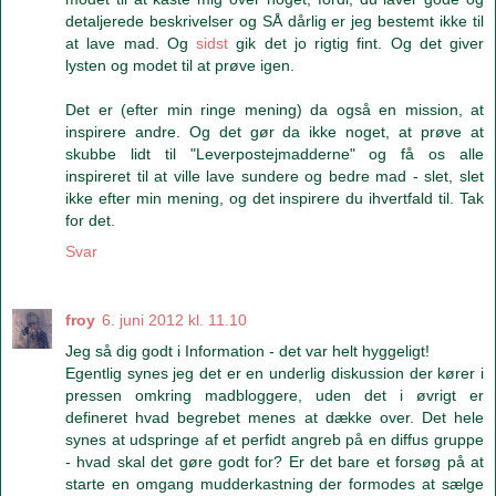
detaljerede beskrivelser og SÅ dårlig er jeg bestemt ikke til
at lave mad. Og
sidst
gik det jo rigtig fint. Og det giver
lysten og modet til at prøve igen.
Det er (efter min ringe mening) da også en mission, at
inspirere andre. Og det gør da ikke noget, at prøve at
skubbe lidt til "Leverpostejmadderne" og få os alle
inspireret til at ville lave sundere og bedre mad - slet, slet
ikke efter min mening, og det inspirere du ihvertfald til. Tak
for det.
Svar
froy
6. juni 2012 kl. 11.10
Jeg så dig godt i Information - det var helt hyggeligt!
Egentlig synes jeg det er en underlig diskussion der kører i
pressen omkring madbloggere, uden det i øvrigt er
defineret hvad begrebet menes at dække over. Det hele
synes at udspringe af et perfidt angreb på en diffus gruppe
- hvad skal det gøre godt for? Er det bare et forsøg på at
starte en omgang mudderkastning der formodes at sælge