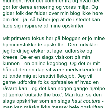
munden, hvor det kommer fra og hvad det
gør for deres ernæring og vores miljø. Og
gider folk der falder over min blog ikke høre
om det - ja, så håber jeg at de i stedet kan
lade sig inspirere af mine opskrifter.
Mit primære fokus her på bloggen er jo mine
hjemmestrikkede opskrifter. Dem udvikler
jeg fordi jeg elsker at lege, udforske og
kreere. De er en slags visitkort på min
kunnen - en online kogebog. Og det er mit
håb at den en dag vil være medvirkende til
at lande mig et kreativt fleksjob. Jeg vil
gerne udfordre folks opfattelse af hvad en
råvare kan - og det kan nogen gange hjælpe
at tænke 'outside the box'. Man kan se den
slags opskrifter som en slags
haut couture
-
man kan måske ikke 'passe' hele opskriften,