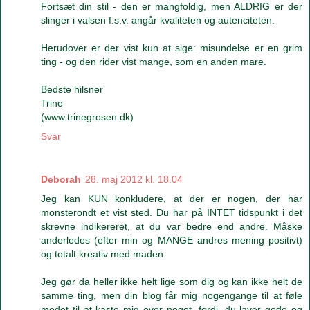
Fortsæt din stil - den er mangfoldig, men ALDRIG er der
slinger i valsen f.s.v. angår kvaliteten og autenciteten.
Herudover er der vist kun at sige: misundelse er en grim
ting - og den rider vist mange, som en anden mare.
Bedste hilsner
Trine
(www.trinegrosen.dk)
Svar
Deborah
28. maj 2012 kl. 18.04
Jeg kan KUN konkludere, at der er nogen, der har
monsterondt et vist sted. Du har på INTET tidspunkt i det
skrevne indikereret, at du var bedre end andre. Måske
anderledes (efter min og MANGE andres mening positivt)
og totalt kreativ med maden.
Jeg gør da heller ikke helt lige som dig og kan ikke helt de
samme ting, men din blog får mig nogengange til at føle
modet til at kaste mig over noget, fordi, du laver gode og