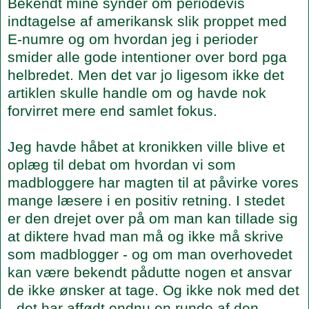
Bekendt mine synder om periodevis
indtagelse af amerikansk slik proppet med
E-numre og om hvordan jeg i perioder
smider alle gode intentioner over bord pga
helbredet. Men det var jo ligesom ikke det
artiklen skulle handle om og havde nok
forvirret mere end samlet fokus.
Jeg havde håbet at kronikken ville blive et
oplæg til debat om hvordan vi som
madbloggere har magten til at påvirke vores
mange læsere i en positiv retning. I stedet
er den drejet over på om man kan tillade sig
at diktere hvad man må og ikke må skrive
som madblogger - og om man overhovedet
kan være bekendt pådutte nogen et ansvar
de ikke ønsker at tage. Og ikke nok med det
- det har affødt endnu en runde af den