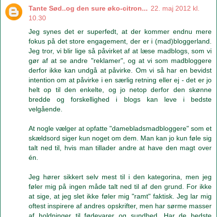
Tante Sød..og den sure øko-citron...
22. maj 2012 kl.
10.30
Jeg synes det er superfedt, at der kommer endnu mere
fokus på det store engagement, der er i (mad)bloggerland.
Jeg tror, vi blir lige så påvirket af at læse madblogs, som vi
gør af at se andre "reklamer", og at vi som madbloggere
derfor ikke kan undgå at påvirke. Om vi så har en bevidst
intention om at påvirke i en særlig retning eller ej - det er jo
helt op til den enkelte, og jo netop derfor den skønne
bredde og forskellighed i blogs kan leve i bedste
velgående.
At nogle vælger at opfatte "damebladsmadbloggere" som et
skældsord siger kun noget om dem. Man kan jo kun føle sig
talt ned til, hvis man tillader andre at have den magt over
én.
Jeg hører sikkert selv mest til i den kategorina, men jeg
føler mig på ingen måde talt ned til af den grund. For ikke
at sige, at jeg slet ikke føler mig "ramt" faktisk. Jeg lar mig
oftest inspirere af andres opskrifter, men har sørme masser
af holdninger til fødevarer og sundhed. Har de bedste