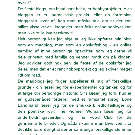
aviser?
De fleste blogs, om hvad som helst, er hobbyprojekter. Hvis
bloggen er et journalistisk projekt, eller en forretning
bloggeren lever af, kan man måske tale om at der kan
stilles visse krav til indholdet, men folks online hobbyer kan
man ikke stille kvalitetskrav til.
Helt personligt kan jeg sige at jeg ikke opfatter min blog
som en madblog, men som en opskriftsblog - en online
samling af mine personlige opskrifter, som jeg gerne vil
dele primært med familje og venner rundt om på kloden.
Jeg udvikler godt nok selv de fleste af de opskrifter jeg
deler, men det er et rent hobbyprojekt og jeg skriver meget
lidt om mad.
De madblogs jeg følger appellerer til mig af forskellige
grunde - din læser jeg for eksperimenter og tanker, og for
at følge din personlige historie; Sif's læser jeg fordi hun er
en gudsbenådet fortæller med et ramsaltet sprog; Lone
Landmand læser jeg for de smukke billedfortællinger og
den poetiske idyl; The Pioneer Woman læser jeg for
underholdningsværdien, og The Food Club for de
gennemførte billeder. Og sådan kunne man blive ved... Er
det ikke bare dejligt at der er så mange forskellige stemmer