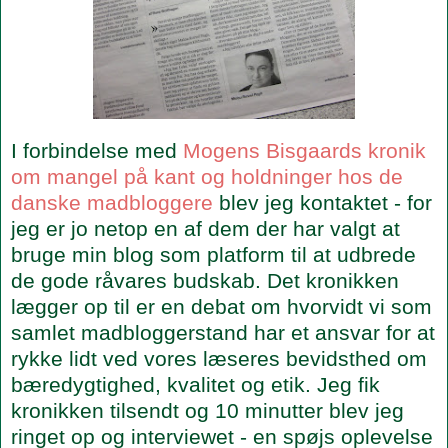
I forbindelse med
Mogens Bisgaards kronik
om mangel på kant og holdninger hos de
danske madbloggere
blev jeg kontaktet - for
jeg er jo netop en af dem der har valgt at
bruge min blog som platform til at udbrede
de gode råvares budskab. Det kronikken
lægger op til er en debat om hvorvidt vi som
samlet madbloggerstand har et ansvar for at
rykke lidt ved vores læseres bevidsthed om
bæredygtighed, kvalitet og etik. Jeg fik
kronikken tilsendt og 10 minutter blev jeg
ringet op og interviewet - en spøjs oplevelse