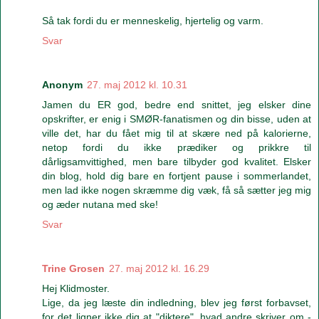
Så tak fordi du er menneskelig, hjertelig og varm.
Svar
Anonym
27. maj 2012 kl. 10.31
Jamen du ER god, bedre end snittet, jeg elsker dine
opskrifter, er enig i SMØR-fanatismen og din bisse, uden at
ville det, har du fået mig til at skære ned på kalorierne,
netop fordi du ikke prædiker og prikkre til
dårligsamvittighed, men bare tilbyder god kvalitet. Elsker
din blog, hold dig bare en fortjent pause i sommerlandet,
men lad ikke nogen skræmme dig væk, få så sætter jeg mig
og æder nutana med ske!
Svar
Trine Grosen
27. maj 2012 kl. 16.29
Hej Klidmoster.
Lige, da jeg læste din indledning, blev jeg først forbavset,
for det ligner ikke dig at "diktere", hvad andre skriver om -