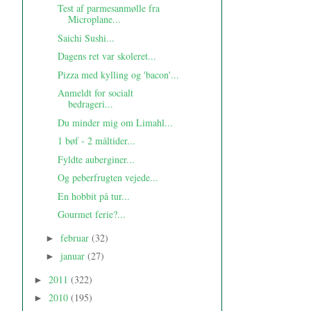
Test af parmesanmølle fra
Microplane...
Saichi Sushi...
Dagens ret var skoleret...
Pizza med kylling og 'bacon'...
Anmeldt for socialt
bedrageri...
Du minder mig om Limahl...
1 bøf - 2 måltider...
Fyldte auberginer...
Og peberfrugten vejede...
En hobbit på tur...
Gourmet ferie?...
februar
(32)
►
januar
(27)
►
2011
(322)
►
2010
(195)
►