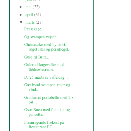
maj
(22)
►
april
(31)
►
marts
(21)
▼
Pausekage...
Og svampen vejede...
Cheesecake med hytteost,
røget laks og persillegel...
Guld til Britt...
Gulerodskagevafler med
flødeostecreme...
D. 25 marts er vaffeldag...
Gæt hvad svampen vejer og
vind...
Gratineret portobello med 2 x
ost...
Osso Buco med fennikel og
pancetta...
Fremragende frokost på
Restaurant ET