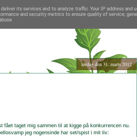
deliver its services and to analyze traffic. Your IP address and 
formance and security metrics to ensure quality of service, gen
abuse.
lørdag den 31. marts 2012
rst fået taget mig sammen til at kigge på konkurrencen nu.
ellosvamp jeg nogensinde har set/spist i mit liv: