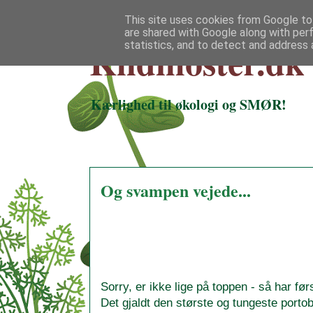
This site uses cookies from Google to 
are shared with Google along with per
Klidmoster.dk
statistics, and to detect and address 
Kærlighed til økologi og SMØR!
Og svampen vejede...
Sorry, er ikke lige på toppen - så har fø
Det gjaldt den største og tungeste portob