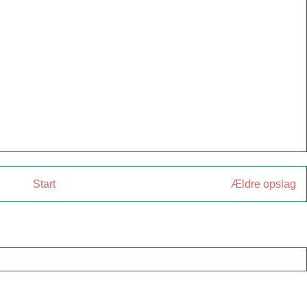
Start
Ældre opslag
:
Kommentarer til indlægget (Atom)