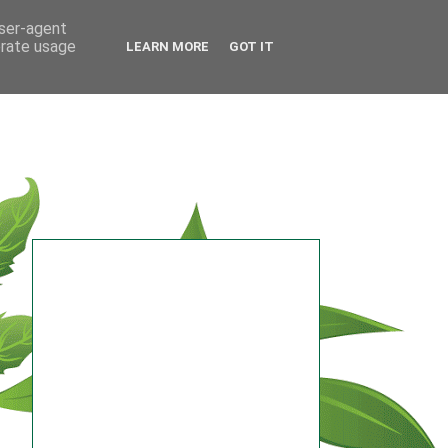
user-agent
erate usage
LEARN MORE
GOT IT