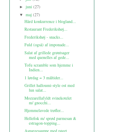
juni
(27)
►
maj
(27)
▼
Hård konkurrence i blogland...
Restaurant Frederikshøj...
Frederikshøj - snacks...
Fuld (også) af imponade...
Salat af grillede grøntsager
med quenelles af gede...
Tofu scramble som hjemme i
Indien...
1 lørdag = 3 måltider...
Grillet halloumi-style ost med
lun salat...
Mozzarellafyldt svinekotelet
m/ gnocchi...
Hjemmelavede trøfler...
Hellefisk m/ sprød parmesan &
estragon-topping...
Aspargessuppe med røget