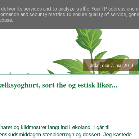
deliver its services and to analyze traffic. Your IP address and 
formance and security metrics to ensure quality of service, gen
abuse.
lørdag den 7. maj 2011
syoghurt, sort the og estisk likør...
ghåret og klidmostret langt ind i økoland. I går til
menskudsmiddagen stenbiderrogn og dessert. Jeg kastede