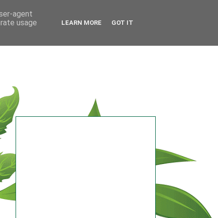
user-agent
erate usage
LEARN MORE
GOT IT