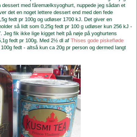
 dessert med fåremælksyoghurt, nuppede jeg sådan et
er det en noget lettere dessert end med den fede
,5g fedt pr 100g og udløser 1700 kJ. Det giver en
holder så lidt som 0,25g fedt pr 100 g udløser kun 256 kJ -
 Jeg fik ikke lige kigget helt på nøje på yoghurtens
,1g fedt pr 100g. Med 2½ dl af
Thises gode piskefløde
 100g fedt - altså kun ca 20g pr person og dermed langt