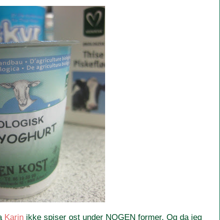
da
Karin
ikke spiser ost under NOGEN former. Og da jeg