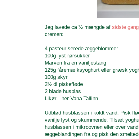
Jeg lavede ca ½ mængde af
sidste gang
cremen:
4 pasteuriserede æggeblommer
100g lyst rørsukker
Marven fra en vaniljestang
125g fåremælksyoghurt eller græsk yogh
100g skyr
2½ dl piskefløde
2 blade husblas
Likør - her Vana Tallinn
Udblød husblassen i koldt vand. Pisk fl
vanilje lyst og skummende. Tilsæt yoghu
husblassen i mikroovnen eller over vand
æggeblandingen fra og pisk den smeltede 