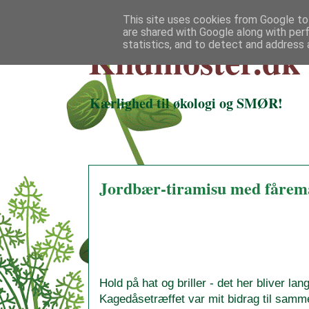
This site uses cookies from Google to 
are shared with Google along with per
Klidmoster.dk
statistics, and to detect and address 
Kærlighed til økologi og SMØR!
Jordbær-tiramisu med fåremælk
Hold på hat og briller - det her bliver lan
Kagedåsetræffet var mit bidrag til sam