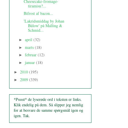
Cheesecake-fromage-
tiramisu?...
Bifrost af bacon...
'Lakridsmiddag by Johan
Bülow' på Malling &
Schmid...
april
(32)
►
marts
(18)
►
februar
(12)
►
januar
(18)
►
2010
(195)
►
2009
(339)
►
*Psssst* de lyserøde ord i teksten er links.
Klik endelig på dem. Så slipper jeg nemlig
for at besvare de samme spørgsmål igen og
igen. Tak.