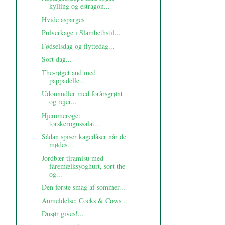
kylling og estragon...
Hvide asparges
Pulverkage i Slambethstil...
Fødselsdag og flyttedag...
Sort dag...
The-røget and med
pappadelle...
Udonnudler med forårsgrønt
og rejer...
Hjemmerøget
torskerognssalat...
Sådan spiser kagedåser når de
mødes...
Jordbær-tiramisu med
fåremælksyoghurt, sort the
og...
Den første smag af sommer...
Anmeldelse: Cocks & Cows...
Dusør gives!...