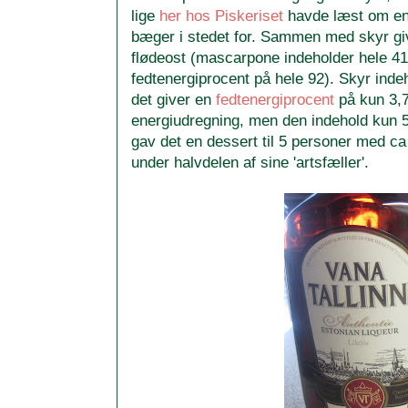
lige
her hos Piskeriset
havde læst om en
bæger i stedet for. Sammen med skyr giv
flødeost (mascarpone indeholder hele 41
fedtenergiprocent på hele 92). Skyr inde
det giver en
fedtenergiprocent
på kun 3,7.
energiudregning, men den indehold kun 5
gav det en dessert til 5 personer med ca
under halvdelen af sine 'artsfæller'.