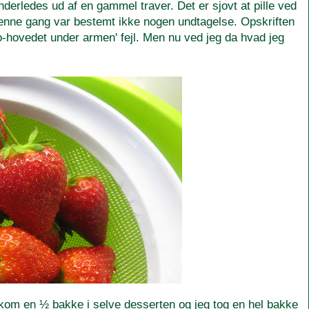
anderledes ud af en gammel traver. Det er sjovt at pille ved
denne gang var bestemt ikke nogen undtagelse. Opskriften
bro-hovedet under armen' fejl. Men nu ved jeg da hvad jeg
 kom en ½ bakke i selve desserten og jeg tog en hel bakke