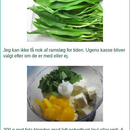
Jeg kan ikke få nok af ramsløg for tiden. Ugens kasse bliver
valgt efter om de er med eller ej.
200 g god feta blendes med lidt peberfrugt (gul eller rød), 6-