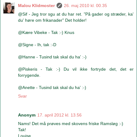
Malou Klidmoster
26. maj 2010 kl. 00.35
@Sif - Jeg tror sgu at du har ret. "På gader og stræder, ka'
du' høre om frikanader" Det holder!
@Kære Vibeke - Tak :-) Knus
@Signe - Ih, tak :-D
@Hanne - Tusind tak skal du ha' :-)
@Piskeris - Tak :-) Du vil ikke fortryde det, det er
forrygende.
@Anette - Tusind tak skal du ha' :-)
Svar
Anonym
17. april 2012 kl. 13.56
Nams! Det må prøves med skovens friske Ramsløg :-)
Tak!
Louise