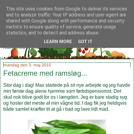
This site uses cookies from Google to deliver its services
and to analyze traffic. Your IP address and user-agent are
shared with Google along with performance and security
metrics to ensure quality of service, generate usage
Klidmoster.dk
statistics, and to detect and address abuse.
LEARN MORE
GOT IT
Kærlighed til økologi og SMØR!
mandag den 3. maj 2010
Fetacreme med ramsløg...
Stor dag i dag! Max startede på sit nye arbejde og jeg havde
min første dag alene hjemme som førtidspensionist. Det
skal nok blive godt for os i længden. Jeg er bare stadig syg
og hoster det meste af min vågne tid. I dag fik jeg heldigvis
både samlet kræfter til at gå i bad og lave lidt mad.