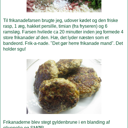
Til frikanadefarsen brugte jeg, udover kødet og den friske
rasp, 1 æg, hakket persille, timian (fra fryseren) og 6
ramsløg. Farsen hvilede ca 20 minutter inden jeg formede 4
store frikanader af den. Hæ, det lyder næsten som et
bandeord. Frik-a-nade. "Det gør herre frikanade mand". Det
holder sgu!
Frikanaderne blev stegt gyldenbrune i en blanding af
olivenolie og SMØR.