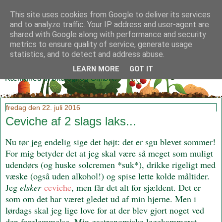
This site uses cookies from Google to deliver its services
and to analyze traffic. Your IP address and user-agent are
shared with Google along with performance and security
metrics to ensure quality of service, generate usage
Klidmoster.dk
statistics, and to detect and address abuse.
LEARN MORE
GOT IT
Kærlighed til økologi og SMØR!
fredag den 22. juli 2016
Ceviche af 2 slags laks...
Nu tør jeg endelig sige det højt: det er sgu blevet sommer!
For mig betyder det at jeg skal være så meget som muligt
udendørs (og huske solcremen *suk*), drikke rigeligt med
væske (også uden alkohol!) og spise lette kolde måltider.
Jeg
elsker
ceviche
, men får det alt for sjældent. Det er
som om det har været gledet ud af min hjerne. Men i
lørdags skal jeg lige love for at der blev gjort noget ved
den forglemmelse. Min gastronomiske legekammerat