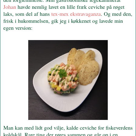
Johan
havde nemlig lavet en lille fræk ceviche på røget
laks, som del af hans
tex-mex ekstravaganza
. Og med den,
frisk i hukommelsen, gik jeg i køkkenet og lavede min
egen version:
Man kan med lidt god vilje, kalde ceviche for fiskeverdens
koldskål. Rare ting der røres sammen og går op i en