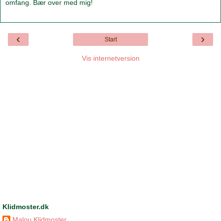
omfang. Bær over med mig!
‹
›
Start
Vis internetversion
Klidmoster.dk
Malou Klidmoster