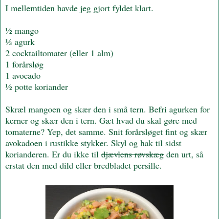
I mellemtiden havde jeg gjort fyldet klart.
½ mango
⅓ agurk
2 cocktailtomater (eller 1 alm)
1 forårsløg
1 avocado
½ potte koriander
Skræl mangoen og skær den i små tern. Befri agurken for
kerner og skær den i tern. Gæt hvad du skal gøre med
tomaterne? Yep, det samme. Snit forårsløget fint og skær
avokadoen i rustikke stykker. Skyl og hak til sidst
korianderen. Er du ikke til
djævlens røvskæg
den urt, så
erstat den med dild eller bredbladet persille.