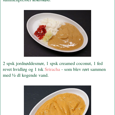
2 spsk jordnøddesmør, 1 spsk creamed coconut, 1 fed
revet hvidløg og 1 tsk
Sriracha
- som blev rørt sammen
med ½ dl kogende vand.