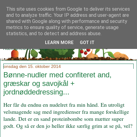
This site uses cookies from Google to deliver its services
and to analyze traffic. Your IP address and user-agent are
shared with Google along with performance and security
metrics to ensure quality of service, generate usage
Klidmoster.dk
statistics, and to detect and address abuse.
LEARN MORE
GOT IT
Kærlighed til økologi og SMØR!
onsdag den 15. oktober 2014
Bønne-nudler med confiteret and,
græskar og savojkål +
jordnøddedressing...
Her får du endnu en nudelret fra min hånd. En utroligt
velsmagende sag med ingredienser fra mange forskellige
lande. Det er en sand proteinbombe som mætter super
godt. Og så er den jo heller ikke særlig grim at se på, vel?